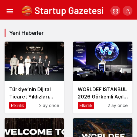
Yeni Haberler
Türkiye’nin Dijital
WORLDEF ISTANBUL
Ticaret Yıldızları
2026 Görkemli Açılış
Öne Çıktı
Töreniyle Başladı
Etkinlik
2 ay önce
Etkinlik
2 ay önce