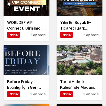
WORLDEF VIP
Yılın En Büyük E-
Connect, Girişimcilik
Ticaret Fuarı:
ve Dijital Ticaret
WORLDEF Istanbul
Etkinlik
2 ay önce
Etkinlik
2 ay önce
Ekosisteminin Yeni İş
2026
Birliklerine Sahne
Oldu
Before Friday
Tarihi Hıdırlık
Etkinliği İçin Geri
Kulesi’nde Modanın
Sayım!
Büyülü Gecesi:
Etkinlik
2 ay önce
Etkinlik
2 ay önce
Cihan Nacar Defilesi