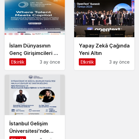
İslam Dünyasının
Yapay Zekâ Çağında
Genç Girişimcileri ve
Yeni Altın
Yatırımcıları
Etkinlik
3 ay önce
Etkinlik
3 ay önce
İstanbul’da
Buluşuyor
İstanbul Gelişim
Üniversitesi’nde
Dijital Markalaşma