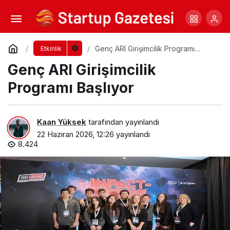
FlowX Summit 2026: İş Dünyasını ‘Agentic
AI’ ve Otonom Yapay Zeka Çağına Hazırlıyor
Yorum Yap
Paylaş
Genç ARI Girişimcilik Programı
Etkinlik
Başlıyor
Genç ARI Girişimcilik
Programı Başlıyor
Kaan Yüksek
tarafından yayınlandı
22 Haziran 2026, 12:26
yayınlandı
8.424