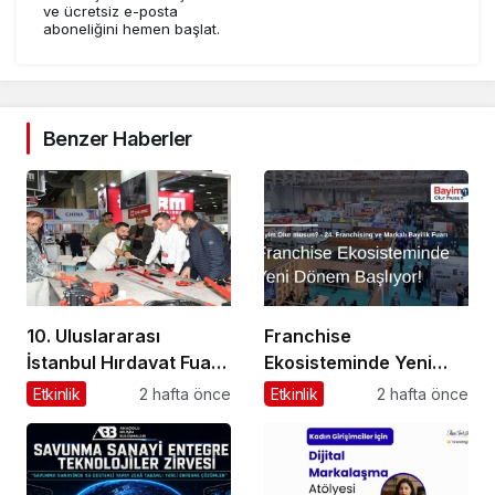
ve ücretsiz e-posta
aboneliğini hemen başlat.
Benzer Haberler
10. Uluslararası
Franchise
İstanbul Hırdavat Fuarı,
Ekosisteminde Yeni
Küresel Ticaretin Yeni
Dönem Başlıyor: Bayim
Etkinlik
2 hafta önce
Etkinlik
2 hafta önce
Merkezi Olmaya
Olur Musun? Fuarı
Hazırlanıyor
2026 İçin Geri Sayım!