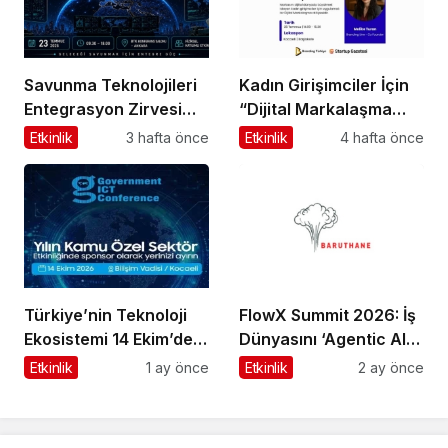
Savunma Teknolojileri
Kadın Girişimciler İçin
Entegrasyon Zirvesi
“Dijital Markalaşma
Ankara’da
Atölyesi” Başlıyor
Etkinlik
3 hafta önce
Etkinlik
4 hafta önce
Gerçekleşecek!
Türkiye’nin Teknoloji
FlowX Summit 2026: İş
Ekosistemi 14 Ekim’de
Dünyasını ‘Agentic AI’
Bilişim Vadisi’nde
ve Otonom Yapay Zeka
Etkinlik
1 ay önce
Etkinlik
2 ay önce
Kenetleniyor
Çağına Hazırlıyor