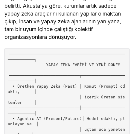
belirtti. Akusta’ya göre, kurumlar artık sadece
yapay zeka araçlarını kullanan yapılar olmaktan
çıkıp, insan ve yapay zeka ajanlarının yan yana,
tam bir uyum içinde çalıştığı kolektif
organizasyonlara dönüşüyor.
┌────────────────────────────────────────────────
───────────┐

│               YAPAY ZEKA EVRİMİ VE YENİ DÖNEM             
│

├─────────────────────────────┬──────────────────
───────────┤

│ • Üretken Yapay Zeka (Past) │ Komut (Prompt) od
aklı,      │

│                             │ içerik üreten sis
temler     │

├─────────────────────────────┼──────────────────
───────────┤

│ • Agentic AI (Present/Future)│ Hedef odaklı, pl
anlayan ve  │

│                             │ uçtan uca yöneten 