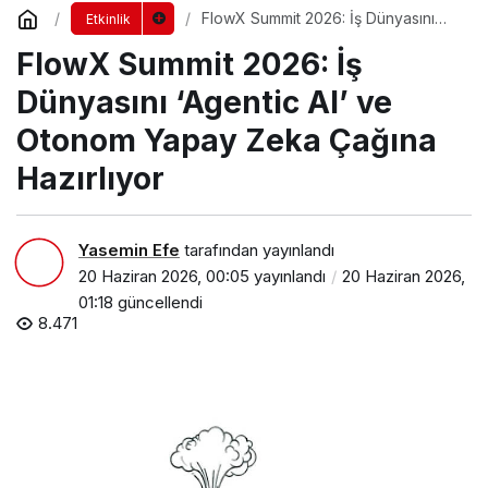
FlowX Summit 2026: İş Dünyasını
Etkinlik
‘Agentic AI’ ve Otonom Yapay Zeka
FlowX Summit 2026: İş
Çağına Hazırlıyor
Dünyasını ‘Agentic AI’ ve
Otonom Yapay Zeka Çağına
Hazırlıyor
Yasemin Efe
tarafından yayınlandı
20 Haziran 2026, 00:05
yayınlandı
20 Haziran 2026,
01:18
güncellendi
8.471