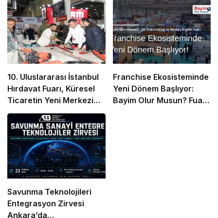
10. Uluslararası İstanbul
Franchise Ekosisteminde
Hırdavat Fuarı, Küresel
Yeni Dönem Başlıyor:
Ticaretin Yeni Merkezi
Bayim Olur Musun? Fuarı
Olmaya Hazırlanıyor
2026 İçin Geri Sayım!
Savunma Teknolojileri
Entegrasyon Zirvesi
Ankara’da