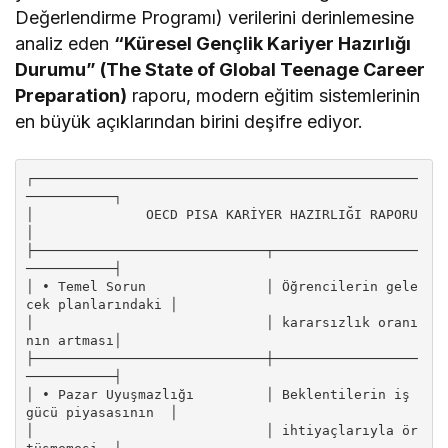
Değerlendirme Programı) verilerini derinlemesine
analiz eden
“Küresel Gençlik Kariyer Hazırlığı
Durumu” (The State of Global Teenage Career
Preparation)
raporu, modern eğitim sistemlerinin
en büyük açıklarından birini deşifre ediyor.
┌────────────────────────────────────────────────
───────────┐

│              OECD PISA KARİYER HAZIRLIĞI RAPORU           
│

├─────────────────────────────┬──────────────────
───────────┤

│ • Temel Sorun               │ Öğrencilerin gele
cek planlarındaki │

│                             │ kararsızlık oranı
nın artması│

├─────────────────────────────┼──────────────────
───────────┤

│ • Pazar Uyuşmazlığı         │ Beklentilerin iş 
gücü piyasasının  │

│                             │ ihtiyaçlarıyla ör