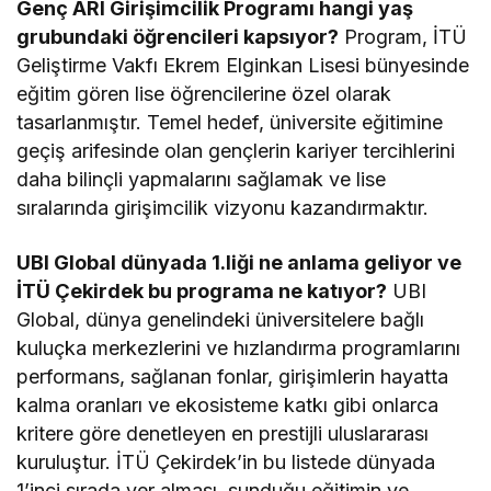
Genç ARI Girişimcilik Programı hangi yaş
grubundaki öğrencileri kapsıyor?
Program, İTÜ
Geliştirme Vakfı Ekrem Elginkan Lisesi bünyesinde
eğitim gören lise öğrencilerine özel olarak
tasarlanmıştır. Temel hedef, üniversite eğitimine
geçiş arifesinde olan gençlerin kariyer tercihlerini
daha bilinçli yapmalarını sağlamak ve lise
sıralarında girişimcilik vizyonu kazandırmaktır.
UBI Global dünyada 1.liği ne anlama geliyor ve
İTÜ Çekirdek bu programa ne katıyor?
UBI
Global, dünya genelindeki üniversitelere bağlı
kuluçka merkezlerini ve hızlandırma programlarını
performans, sağlanan fonlar, girişimlerin hayatta
kalma oranları ve ekosisteme katkı gibi onlarca
kritere göre denetleyen en prestijli uluslararası
kuruluştur. İTÜ Çekirdek’in bu listede dünyada
1’inci sırada yer alması, sunduğu eğitimin ve