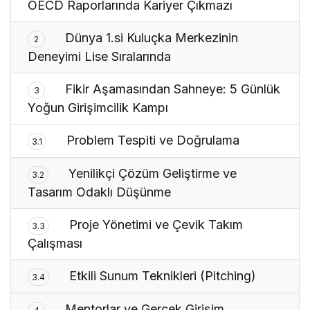
OECD Raporlarında Kariyer Çıkmazı
Dünya 1.si Kuluçka Merkezinin
2
Deneyimi Lise Sıralarında
Fikir Aşamasından Sahneye: 5 Günlük
3
Yoğun Girişimcilik Kampı
Problem Tespiti ve Doğrulama
3.1
Yenilikçi Çözüm Geliştirme ve
3.2
Tasarım Odaklı Düşünme
Proje Yönetimi ve Çevik Takım
3.3
Çalışması
Etkili Sunum Teknikleri (Pitching)
3.4
Mentorlar ve Gerçek Girişim