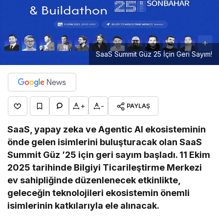
SaaS Summit Güz 25 İçin Geri Sayım!
+
-
PAYLAŞ
SaaS, yapay zeka ve Agentic AI ekosisteminin
önde gelen isimlerini buluşturacak olan SaaS
Summit Güz ’25 için geri sayım başladı. 11 Ekim
2025 tarihinde Bilgiyi Ticarileştirme Merkezi
ev sahipliğinde düzenlenecek etkinlikte,
geleceğin teknolojileri ekosistemin önemli
isimlerinin katkılarıyla ele alınacak.