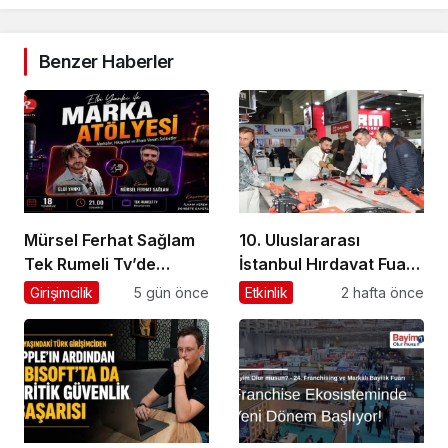
Benzer Haberler
Mürsel Ferhat Sağlam
10. Uluslararası
Tek Rumeli Tv’de
İstanbul Hırdavat Fuarı,
Marka Atölyesi
Küresel Ticaretin Yeni
Girişimcilik
5 gün önce
Etkinlik
2 hafta önce
Programına Konuk
Merkezi Olmaya
Oldu
Hazırlanıyor