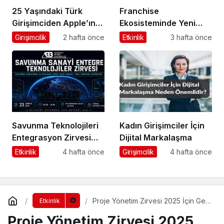
25 Yaşındaki Türk
Franchise
Girişimciden Apple’ın
Ekosisteminde Yeni
Ardından Ubisoft
Dönem Başlıyor: Bayim
Girişimcilik
2 hafta önce
Etkinlik
3 hafta önce
Başarısı
Olur Musun? Fuarı
2026 İçin Geri Sayım!
Savunma Teknolojileri
Kadın Girişimciler İçin
Entegrasyon Zirvesi
Dijital Markalaşma
Ankara’da
Etkinlik
4 hafta önce
Girişimcilik
4 hafta önce
Gerçekleşecek!
Proje Yönetim Zirvesi 2025 İçin Geri
Etkinlik
Sayım!
Proje Yönetim Zirvesi 2025