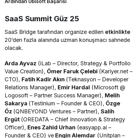
Ardından Ubisoft Başarısı
SaaS Summit Güz 25
SaaS Bridge tarafından organize edilen
etkinlikte
20’den fazla alanında uzman konuşmacı sahnede
olacak.
Arda Ayvaz
(iLab – Director, Strategy & Portfolio
Value Creation),
Ömer Faruk Çelebi
(Kariyer.net –
CTO),
Fatih Kadir Akın
(Teknasyon – Developer
Relations Manager),
Emir Hardal
(Microsoft @
Logosoft – Partner Success Manager),
Melih
Sakarya
(Testinium – Founder & CEO),
Özge
Öz
(QNBEYOND Ventures – Partner),
Salih
Ergüt
(OREDATA – Chief Innovation & Strategy
Officer),
Enes Zahid Urhan
(easyapp.ai –
Founder & CEO) ve
Engin Alemdar
(Unitplan –