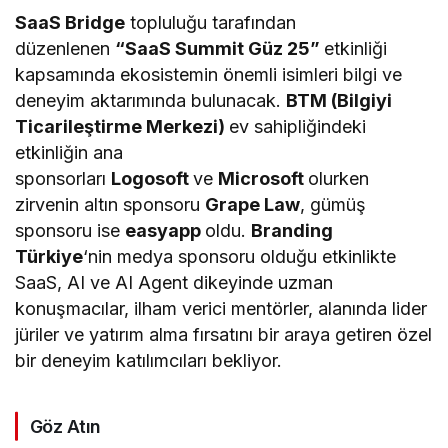
SaaS Bridge
topluluğu tarafından
düzenlenen
“SaaS Summit Güz 25”
etkinliği
kapsamında ekosistemin önemli isimleri bilgi ve
deneyim aktarımında bulunacak.
BTM (Bilgiyi
Ticarileştirme Merkezi)
ev sahipliğindeki
etkinliğin ana
sponsorları
Logosoft
ve
Microsoft
olurken
zirvenin altın sponsoru
Grape Law
, gümüş
sponsoru ise
easyapp
oldu.
Branding
Türkiye
‘nin medya sponsoru olduğu etkinlikte
SaaS, AI ve AI Agent dikeyinde uzman
konuşmacılar, ilham verici mentörler, alanında lider
jüriler ve yatırım alma fırsatını bir araya getiren özel
bir deneyim katılımcıları bekliyor.
Göz Atın