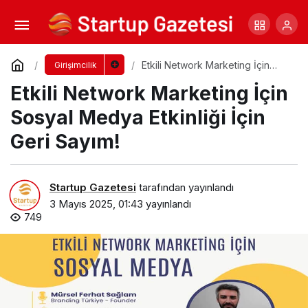
Employer Brand Summit 2025 İçin Geri
Sayım!
Yorum Yap
Paylaş
Etkili Network Marketing İçin
Girişimcilik
Sosyal Medya Etkinliği İçin Geri
Etkili Network Marketing İçin
Sayım!
Sosyal Medya Etkinliği İçin
Geri Sayım!
Startup Gazetesi
tarafından yayınlandı
3 Mayıs 2025, 01:43
yayınlandı
749