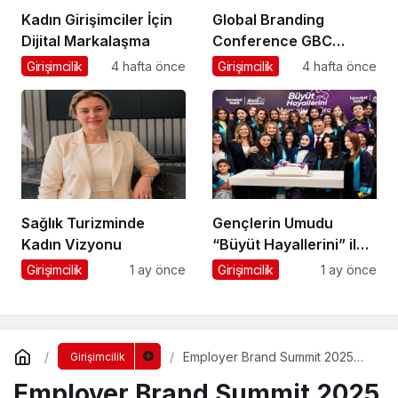
Kadın Girişimciler İçin
Global Branding
Dijital Markalaşma
Conference GBC
Misyonu Hakkında
Girişimcilik
4 hafta önce
Girişimcilik
4 hafta önce
Merak Edilenler
Sağlık Turizminde
Gençlerin Umudu
Kadın Vizyonu
“Büyüt Hayallerini” ile
267 Genç Daha
Girişimcilik
1 ay önce
Girişimcilik
1 ay önce
Kanatlandı
Employer Brand Summit 2025
Girişimcilik
İçin Geri Sayım!
Employer Brand Summit 2025