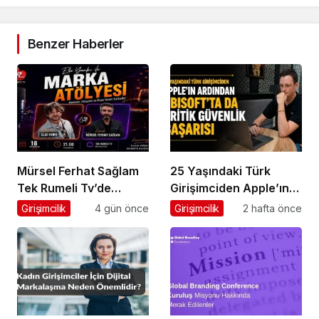
Benzer Haberler
Mürsel Ferhat Sağlam
25 Yaşındaki Türk
Tek Rumeli Tv’de
Girişimciden Apple’ın
Marka Atölyesi
Ardından Ubisoft
Girişimcilik
4 gün önce
Girişimcilik
2 hafta önce
Programına Konuk
Başarısı
Oldu