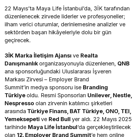
22 Mayıs’ta Maya Life İstanbul’da, 3İK tarafından
düzenlenecek zirvede liderler ve profesyoneller;
ilham verici oturumlar, derinlemesine analizler ve
sektörden başarı hikâyeleriyle dolu bir gün
geçirecek.
3İK Marka İletişim Ajansı
ve
Realta
Danışmanlık
organizasyonuyla düzenlenen,
QNB
ana sponsorluğundaki Uluslararası İşveren
Markası Zirvesi – Employer Brand
Summit’in medya sponsoru ise
Branding
Türkiye
oldu. Resmi Sponsorları
Unilever, Nestle,
Nespresso
olan zirvenin katılımcı şirketleri
arasında
Türkiye Finans, BAT Türkiye, ONO, TEI,
Yemeksepeti
ve
Red Bull
yer aldı. 22 Mayıs 2025
tarihinde
Maya Life İstanbul
‘da gerçekleştirilecek
olan
12. Employer Brand Summit
’e hem online