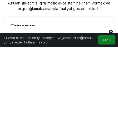
kurulan şirketimiz, girişimcilik ekosistemine ilham vermek ve
bilgi sağlamak amacıyla faaliyet göstermektedir.
Tamamen
Ücretsiz Olarak
0
Bu web sitesinde en iyi deneyimi yaşamanızı sağlamak
Bültenimize
Anasayfa
Akış
Hesabım
Bildirimler
Kabul
için çerezler kullanılmaktadır.
Abone Olabilirsin
ABONE OL
Yeni haberlerden haberdar
olmak için fırsatı kaçırma
ve ücretsiz e-posta
aboneliğini hemen başlat.
Benzer Haberler