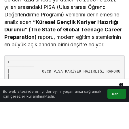
yılları arasındaki PISA (Uluslararası Öğrenci
Değerlendirme Programı) verilerini derinlemesine
analiz eden
“Küresel Gençlik Kariyer Hazırlığı
Durumu” (The State of Global Teenage Career
Preparation)
raporu, modern eğitim sistemlerinin
en büyük açıklarından birini deşifre ediyor.
┌────────────────────────────────────────────────
───────────┐

│              OECD PISA KARİYER HAZIRLIĞI RAPORU           
│

├─────────────────────────────┬──────────────────
0
───────────┤

Bu web sitesinde en iyi deneyimi yaşamanızı sağlamak
│ • Temel Sorun               │ Öğrencilerin gele
Anasayfa
Akış
Hesabım
Bildirimler
Kabul
için çerezler kullanılmaktadır.
cek planlarındaki │

│                             │ kararsızlık oranı
nın artması│

├─────────────────────────────┼──────────────────
───────────┤

│ • Pazar Uyuşmazlığı         │ Beklentilerin iş 
gücü piyasasının  │
