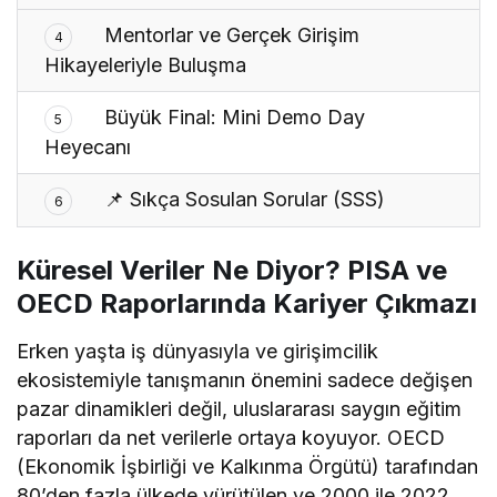
Mentorlar ve Gerçek Girişim
4
Hikayeleriyle Buluşma
Büyük Final: Mini Demo Day
5
Heyecanı
📌 Sıkça Sosulan Sorular (SSS)
6
Küresel Veriler Ne Diyor? PISA ve
OECD Raporlarında Kariyer Çıkmazı
Erken yaşta iş dünyasıyla ve girişimcilik
ekosistemiyle tanışmanın önemini sadece değişen
pazar dinamikleri değil, uluslararası saygın eğitim
raporları da net verilerle ortaya koyuyor. OECD
(Ekonomik İşbirliği ve Kalkınma Örgütü) tarafından
80’den fazla ülkede yürütülen ve 2000 ile 2022