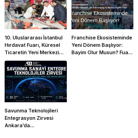
10. Uluslararası İstanbul
Franchise Ekosisteminde
Hırdavat Fuarı, Küresel
Yeni Dönem Başlıyor:
Ticaretin Yeni Merkezi
Bayim Olur Musun? Fuarı
Olmaya Hazırlanıyor
2026 İçin Geri Sayım!
Savunma Teknolojileri
Entegrasyon Zirvesi
Ankara’da
Gerçekleşecek!