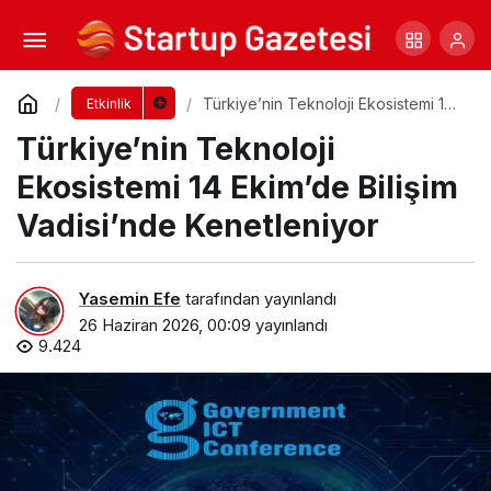
Genç ARI Girişimcilik Programı Başlıyor
Yorum Yap
Paylaş
Türkiye’nin Teknoloji Ekosistemi 14
Etkinlik
Ekim’de Bilişim Vadisi’nde
Türkiye’nin Teknoloji
Kenetleniyor
Ekosistemi 14 Ekim’de Bilişim
Vadisi’nde Kenetleniyor
Yasemin Efe
tarafından yayınlandı
26 Haziran 2026, 00:09
yayınlandı
9.424