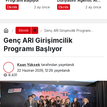
Programı Başlıyor
Dünyasını ‘Agentic AI’
ve Otonom Yapay Zeka
Etkinlik
2 ay önce
Etkinlik
2 ay önce
Çağına Hazırlıyor
Genç ARI Girişimcilik Programı
Etkinlik
Başlıyor
Genç ARI Girişimcilik
Programı Başlıyor
Kaan Yüksek
tarafından yayınlandı
22 Haziran 2026, 12:26
yayınlandı
8.431