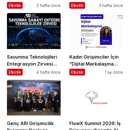
Küresel Ticaretin Yeni
Dönem Başlıyor: Bayim
Etkinlik
2 hafta önce
Etkinlik
3 hafta önce
Merkezi Olmaya
Olur Musun? Fuarı
Hazırlanıyor
2026 İçin Geri Sayım!
Savunma Teknolojileri
Kadın Girişimciler İçin
Entegrasyon Zirvesi
“Dijital Markalaşma
Ankara’da
Atölyesi” Başlıyor
Etkinlik
4 hafta önce
Etkinlik
1 ay önce
Gerçekleşecek!
Genç ARI Girişimcilik
FlowX Summit 2026: İş