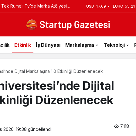
 Tek Rumeli Tv’de Marka Atölyesi
USD
47,69
EURO
55,21
du
cilik
Etkinlik
İş Dünyası
Markalaşma
Teknoloji
esi’nde Dijital Markalaşma 1.0 Etkinliği Düzenlenecek
iversitesi’nde Dijital
kinliği Düzenlenecek
7.118
s 2026, 19:38
güncellendi