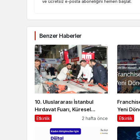
ve ücretsiz e-posta aboneliğini hemen başlat.
Benzer Haberler
10. Uluslararası İstanbul
Franchis
Hırdavat Fuarı, Küresel
Yeni Dön
Ticaretin Yeni Merkezi
Olur Mus
Etkinlik
2 hafta önce
Etkinlik
Olmaya Hazırlanıyor
Geri Sayı