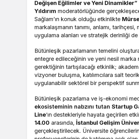
Değişen Eğilimler ve Yeni Dinamikler”
Yıldırım
moderatörlüğünde gerçekleşece
Sağlam’ın konuk olduğu etkinlikte
Mürse
markalaşmanın tanımı, anlamı, tarihçesi,
uygulama alanları ve stratejik derinliği de
Bütünleşik pazarlamanın temelini oluştura
entegre edileceğinin ve yeni nesil marka m
gerektiğinin tartışılacağı etkinlik; akade
vizyoner buluşma, katılımcılara salt teori
uygulanabilir sektörel bir perspektif sun
Bütünleşik pazarlama ve iş-ekonomi me
ekosisteminin nabzını tutan
Startup G
Line
‘ın destekleriyle hayata geçirilen etki
14.00
arasında,
İstanbul Gelişim Ünive
gerçekleştirilecek. Üniversite öğrencileri
profesyonellerinin de katılımına açık ola