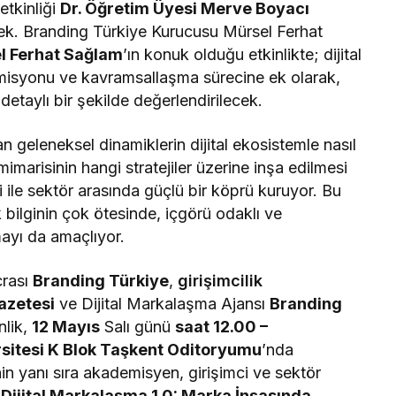
etkinliği
Dr. Öğretim Üyesi Merve Boyacı
k. Branding Türkiye Kurucusu Mürsel Ferhat
l Ferhat Sağlam
’ın konuk olduğu etkinlikte; dijital
 misyonu ve kavramsallaşma sürecine ek olarak,
 detaylı bir şekilde değerlendirilecek.
n geleneksel dinamiklerin dijital ekosistemle nasıl
imarisinin hangi stratejiler üzerine inşa edilmesi
mi ile sektör arasında güçlü bir köprü kuruyor. Bu
k bilginin çok ötesinde, içgörü odaklı ve
mayı da amaçlıyor.
crası
Branding Türkiye
,
girişimcilik
azetesi
ve Dijital Markalaşma Ajansı
Branding
nlik,
12 Mayıs
Salı günü
saat 12.00 –
rsitesi K Blok Taşkent Oditoryumu
’nda
nin yanı sıra akademisyen, girişimci ve sektör
n
Dijital Markalaşma 1.0: Marka İnşasında