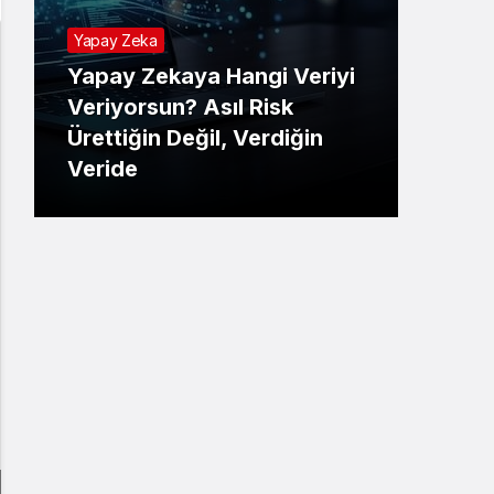
Yapay Zeka
Yapay Zekaya Hangi Veriyi
Tekno
Veriyorsun? Asıl Risk
Ürettiğin Değil, Verdiğin
E-P
Veride
Ne 