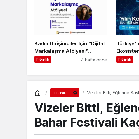
Kadın Girişimciler İçin “Dijital
Türkiye’n
Markalaşma Atölyesi”
Ekosistem
Başlıyor
Vadisi’n
Etkinlik
4 hafta önce
Etkinlik
Vizeler Bitti, Eğlence Ba
Etkinlik
Vizeler Bitti, Eğl
Bahar Festivali K