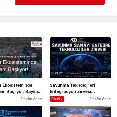
e Ekosisteminde
Savunma Teknolojileri
em Başlıyor: Bayim
Entegrasyon Zirvesi
un? Fuarı 2026 İçin
Ankara’da Gerçekleşecek!
3 hafta önce
Etkinlik
3 hafta önce
m!