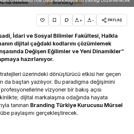
lişim Üniversitesi’nde Dijital Markalaşma 1.0 Etkinliği Düzenlenecek
+
-
PAYLAŞ
sadi, İdari ve Sosyal Bilimler Fakültesi, Halkla
manın dijital çağdaki kodlarını çözümlemek
İnşasında Değişen Eğilimler ve Yeni Dinamikler”
 yapmaya hazırlanıyor.
tratejileri üzerindeki dönüştürücü etkisi her geçen
arı da baştan yazılıyor. Bu paradigma değişimini
profesyonellerine vizyoner bir bakış açısı
inlikte; dijital markalaşma odağında hayata
rıyla tanınan
Branding Türkiye Kurucusu Mürsel
crübe paylaşımı gerçekleştirecek.