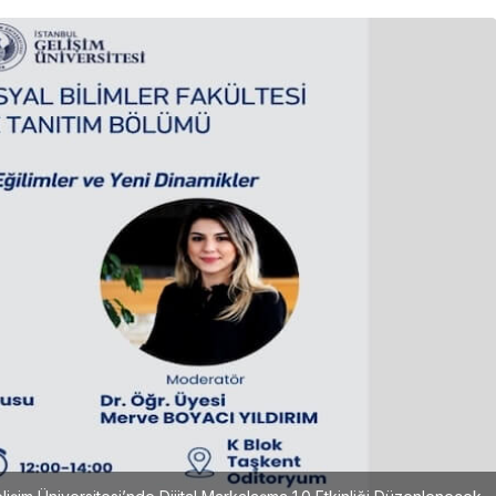
Girişimcilik
Mürsel Ferhat Sağlam Tek
Rumeli Tv’de Marka
Atölyesi Programına Konuk
Oldu