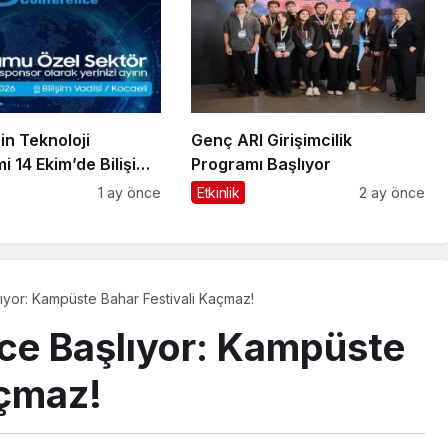
in Teknoloji
Genç ARI Girişimcilik
i 14 Ekim’de Bilişim
Programı Başlıyor
de Kenetleniyor
1 ay önce
Etkinlik
2 ay önce
şlıyor: Kampüste Bahar Festivali Kaçmaz!
ence Başlıyor: Kampüste
açmaz!