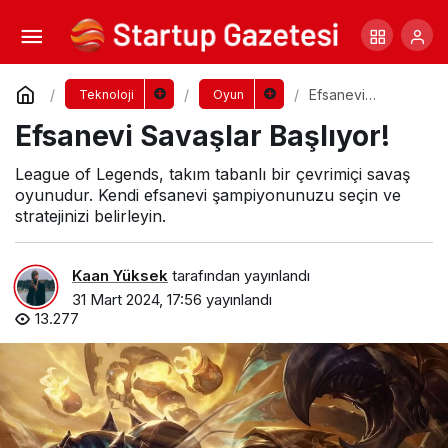
Battlefield 2042: Turning Point
Yorum Yap
Paylaş
Efsanevi
Teknoloji
Oyun
Savaşlar
Efsanevi Savaşlar Başlıyor!
Başlıyor!
League of Legends, takım tabanlı bir çevrimiçi savaş
oyunudur. Kendi efsanevi şampiyonunuzu seçin ve
stratejinizi belirleyin.
Kaan Yüksek
tarafından yayınlandı
31 Mart 2024, 17:56
yayınlandı
13.277