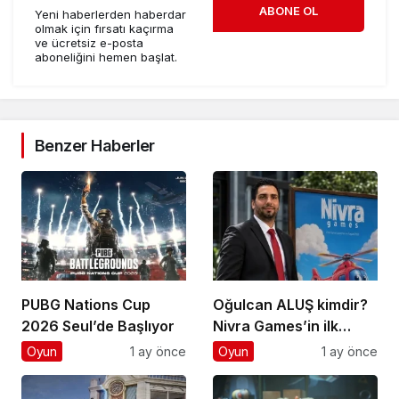
ABONE OL
Yeni haberlerden haberdar
olmak için fırsatı kaçırma
ve ücretsiz e-posta
aboneliğini hemen başlat.
Benzer Haberler
PUBG Nations Cup
Oğulcan ALUŞ kimdir?
2026 Seul’de Başlıyor
Nivra Games’in ilk
oyunu ne zaman
Oyun
1 ay önce
Oyun
1 ay önce
çıkıyor?