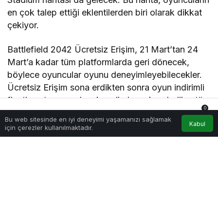
en çok talep ettiği eklentilerden biri olarak dikkat
çekiyor.
Battlefield 2042 Ücretsiz Erişim, 21 Mart’tan 24
Mart’a kadar tüm platformlarda geri dönecek,
böylece oyuncular oyunu deneyimleyebilecekler.
Ücretsiz Erişim sona erdikten sonra oyun indirimli
fiyatla satışa sunulacak ve ilerleme kaydedilen tüm
0
içerikler tam oyun içerisinde aktarılacak.
Bu web sitesinde en iyi deneyimi yaşamanızı sağlamak
Anasayfa
Akış
Hesabım
Bildirimler
Kabul
için çerezler kullanılmaktadır.
Daha fazla bilgi için Battlefield 2042 resmi internet
sitesini ziyaret edebilir veya oyunun
sosyal
medya
hesaplarını takip edebilirsiniz.