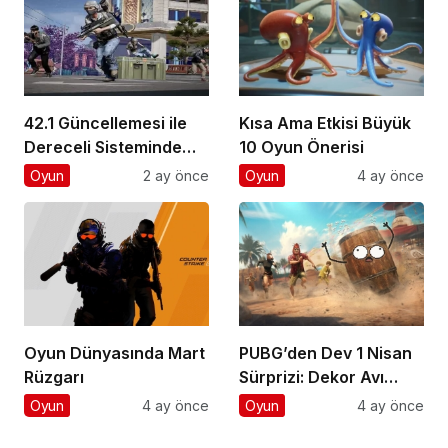
42.1 Güncellemesi ile
Kısa Ama Etkisi Büyük
Dereceli Sisteminde
10 Oyun Önerisi
Devrim
Oyun
2 ay önce
Oyun
4 ay önce
Oyun Dünyasında Mart
PUBG’den Dev 1 Nisan
Rüzgarı
Sürprizi: Dekor Avı
Başladı!
Oyun
4 ay önce
Oyun
4 ay önce