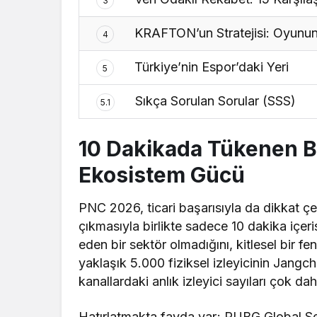
3
KRAFTON’un Stratejisi: Oyunun Ö
4
Türkiye’nin Espor’daki Yeri
5
Sıkça Sorulan Sorular (SSS)
5.1
10 Dakikada Tükenen Bil
Ekosistem Gücü
PNC 2026, ticari başarısıyla da dikkat çeki
çıkmasıyla birlikte sadece 10 dakika içeri
eden bir sektör olmadığını, kitlesel bir f
yaklaşık 5.000 fiziksel izleyicinin Jangch
kanallardaki anlık izleyici sayıları çok da
Hatırlatmakta fayda var; PUBG Global Se