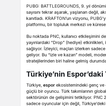
PUBG: BATTLEGROUNDS, 9. yıl dönümünd
sayısını tekrar aşarak, yaşlanan değil, a
kanıtladı. KRAFTON’un vizyonu, PUBG’yi s
platformu, bir topluluk merkezi ve kürese
Bu noktada PNC, kullanıcı etkileşimini der
yayınlardaki “Drop” (hediye) etkinlikleri
sağlıyor. İzleyici, maçları izlerken sadec
geliyor. Bu “izle ve kazan” modeli, mod
stratejilerinden biri haline gelmiş durumd
Türkiye’nin Espor’daki 
Türkiye,
espor
ekosistemindeki genç ve 
güçlü bir oyuncu. Türk takımlarının global
sektörünün de gelişimini tetikliyor. PNC 2
sadece oyuncular için değil, Türkiye’deki