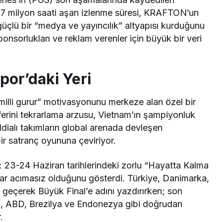
a 7 milyon saati aşan izlenme süresi, KRAFTON’un
güçlü bir “medya ve yayıncılık” altyapısı kurduğunu
sponsorlukları ve reklam verenler için büyük bir veri
por’daki Yeri
“milli gurur” motivasyonunu merkeze alan özel bir
zaferini tekrarlama arzusu, Vietnam’ın şampiyonluk
dialı takımların global arenada devleşen
bir satranç oyununa çeviriyor.
ı: 23-24 Haziran tarihlerindeki zorlu “Hayatta Kalma
dar acımasız olduğunu gösterdi. Türkiye, Danimarka,
a geçerek Büyük Final’e adını yazdırırken; son
a, ABD, Brezilya ve Endonezya gibi doğrudan
.