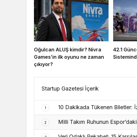
Oğulcan ALUŞ kimdir? Nivra
42.1 Günce
Games’in ilk oyunu ne zaman
Sistemind
çıkıyor?
Startup Gazetesi İçerik
10 Dakikada Tükenen Biletler: İ
1
Milli Takım Ruhunun Espor’daki
2
Veri Odaklı Rekabet: 15 Karşıla