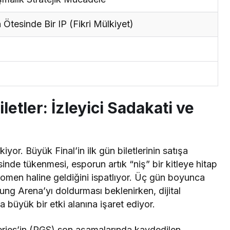
tesinde Bir IP (Fikri Mülkiyet)
etler: İzleyici Sadakati ve
yor. Büyük Final’in ilk gün biletlerinin satışa
sinde tükenmesi, esporun artık “niş” bir kitleye hitap
enomen haline geldiğini ispatlıyor. Üç gün boyunca
ung Arena’yı doldurması beklenirken, dijital
ha büyük bir etki alanına işaret ediyor.
ries’in (PGS) son aşamalarında kaydedilen