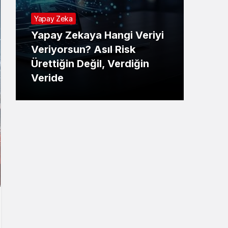
Yapay Zeka
Yapay Zekaya Hangi Veriyi
Tekno
Veriyorsun? Asıl Risk
Ürettiğin Değil, Verdiğin
E-P
Veride
Ne 