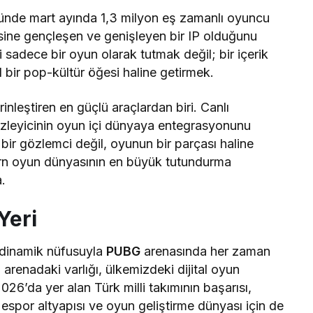
e mart ayında 1,3 milyon eş zamanlı oyuncu
ksine gençleşen ve genişleyen bir IP olduğunu
adece bir oyun olarak tutmak değil; bir içerik
l bir pop-kültür öğesi haline getirmek.
inleştiren en güçlü araçlardan biri. Canlı
, izleyicinin oyun içi dünyaya entegrasyonunu
e bir gözlemci değil, oyunun bir parçası haline
ern oyun dünyasının en büyük tutundurma
a.
Yeri
dinamik nüfusuyla
PUBG
arenasında her zaman
 arenadaki varlığı, ülkemizdeki dijital oyun
026’da yer alan Türk milli takımının başarısı,
 espor altyapısı ve oyun geliştirme dünyası için de