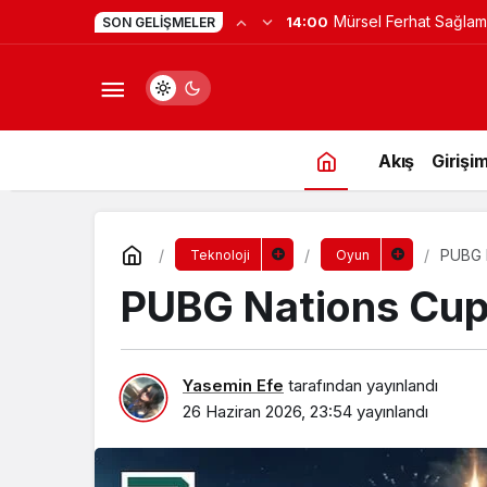
Yapay Zekaya Hangi Ver
0:23
SON GELIŞMELER
Değil, Verdiğin Veride
Akış
Girişim
PUBG N
Teknoloji
Oyun
PUBG Nations Cup 
Yasemin Efe
tarafından yayınlandı
26 Haziran 2026, 23:54
yayınlandı