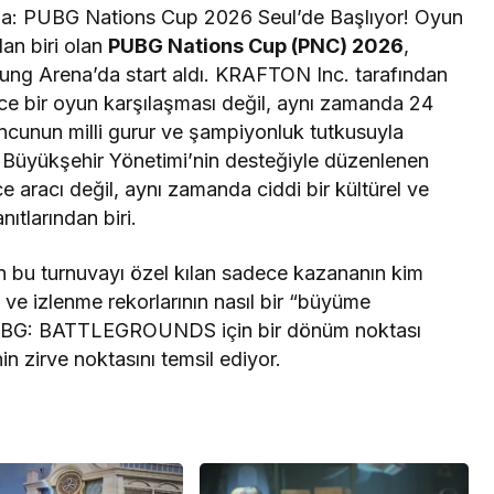
a: PUBG Nations Cup 2026 Seul’de Başlıyor! Oyun
dan biri olan
PUBG Nations Cup (PNC) 2026
,
hung Arena’da start aldı. KRAFTON Inc. tarafından
ce bir oyun karşılaşması değil, aynı zamanda 24
ncunun milli gurur ve şampiyonluk tutkusuyla
eul Büyükşehir Yönetimi’nin desteğiyle düzenlenen
 aracı değil, aynı zamanda ciddi bir kültürel ve
tlarından biri.
çin bu turnuvayı özel kılan sadece kazananın kim
 ve izlenme rekorlarının nasıl bir “büyüme
PUBG: BATTLEGROUNDS için bir dönüm noktası
 zirve noktasını temsil ediyor.