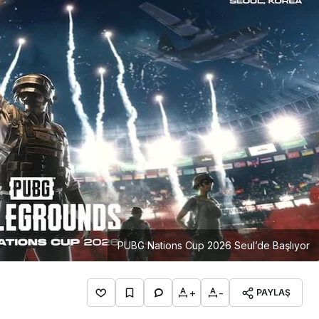
Girişimcilik
Mürsel Ferhat Sağlam Tek
Rumeli Tv’de Marka
Atölyesi Programına Konuk
Oldu
PUBG Nations Cup 2026 Seul’de Başlıyor
+
-
PAYLAŞ