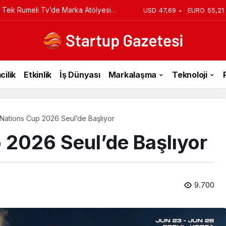
iyi Veriyorsun? Asıl Risk Ürettiğin
USD
47,69
EURO
55,21
cilik
Etkinlik
İş Dünyası
Markalaşma
Teknoloji
ations Cup 2026 Seul’de Başlıyor
2026 Seul’de Başlıyor
9.700