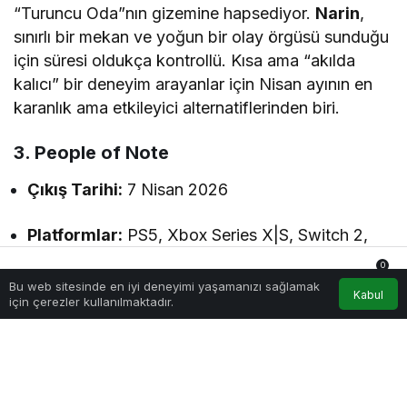
“Turuncu Oda”nın gizemine hapsediyor.
Narin
,
sınırlı bir mekan ve yoğun bir olay örgüsü sunduğu
için süresi oldukça kontrollü. Kısa ama “akılda
kalıcı” bir deneyim arayanlar için Nisan ayının en
karanlık ama etkileyici alternatiflerinden biri.
3. People of Note
Çıkış Tarihi:
7 Nisan 2026
Platformlar:
PS5, Xbox Series X|S, Switch 2,
PC
0
Bu web sitesinde en iyi deneyimi yaşamanızı sağlamak
Anasayfa
Akış
Hesabım
Bildirimler
Kabul
için çerezler kullanılmaktadır.
Eğer klasik oyun döngülerinden sıkıldıysanız,
People of Note
size ilaç gibi gelecek. Müzik
temalı sanatsal bir anlatım sunan bu deneysel
yapım, oyuncuyu yormadan farklı bir atmosferin
içine çekiyor. Bağlılık gerektirmeyen pratik yapısı,