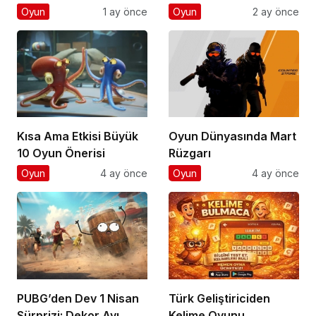
oyunu ne zaman
Oyun
1 ay önce
Oyun
2 ay önce
çıkıyor?
Kısa Ama Etkisi Büyük
Oyun Dünyasında Mart
10 Oyun Önerisi
Rüzgarı
Oyun
4 ay önce
Oyun
4 ay önce
PUBG’den Dev 1 Nisan
Türk Geliştiriciden
Sürprizi: Dekor Avı
Kelime Oyunu