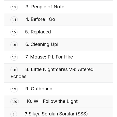
3. People of Note
1.3
4. Before I Go
1.4
5. Replaced
1.5
6. Cleaning Up!
1.6
7. Mouse: P.I. For Hire
1.7
8. Little Nightmares VR: Altered
1.8
Echoes
9. Outbound
1.9
10. Will Follow the Light
1.10
❓ Sıkça Sorulan Sorular (SSS)
2