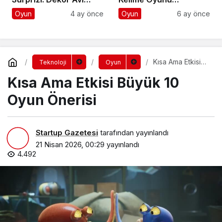
Başladı!
Tutkunlarına Yeni
Oyun
4 ay önce
Oyun
6 ay önce
Müjde: “Bil-Eğlen”
Yayında!
Kısa Ama Etkisi
Teknoloji
Oyun
Büyük 10 Oyun
Kısa Ama Etkisi Büyük 10
Önerisi
Oyun Önerisi
Startup Gazetesi
tarafından yayınlandı
21 Nisan 2026, 00:29
yayınlandı
4.492