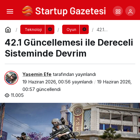
Kısa Ama Etkisi Büyük 10 Oyun Önerisi
Yorum Yap
Paylaş
42.1
Teknoloji
Oyun
Güncellemesi ile
42.1 Güncellemesi ile Dereceli
Dereceli
Sisteminde
Devrim
Sisteminde Devrim
Yasemin Efe
tarafından yayınlandı
19 Haziran 2026, 00:56
yayınlandı
19 Haziran 2026,
00:57
güncellendi
11.005