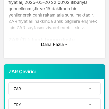
fiyatlar, 2025-03-20 22:00:02 itibarıyla
güncellenmiştir ve 15 dakikada bir
yenilenerek canlı rakamlarla sunulmaktadır.
ZAR fiyatları hakkında anlık bilgilere erişmek
için ZAR sayfasını ziyaret edebilirsiniz.
ZAR (TL) fiyatı bugün düştü.
Daha Fazla
ZAR anlık olarak 2,09 TL fiyatından işlem
görmektedir ve 24 saatlik yaklaşık işlem
hacmi 0. Fiyatı son 24 saatte 0,070000
değişim göstermiştir..
ZAR Çevirici
ZAR hesaplama işlemleri için, sayfanın
üstünde yer alan çevirici aracını kullanarak
mevcut fiyatlar üzerinden hızlı ve kolay bir
şekilde çevirme işlemlerinizi
gerçekleştirebilirsiniz. ZAR fiyatları hakkında