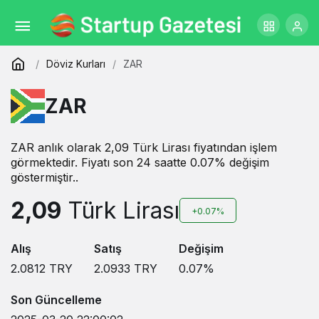
Döviz Kurları
ZAR
ZAR
ZAR anlık olarak 2,09 Türk Lirası fiyatından işlem
görmektedir. Fiyatı son 24 saatte 0.07% değişim
göstermiştir..
2,09
Türk Lirası
+0.07%
Alış
Satış
Değişim
2.0812
TRY
2.0933
TRY
0.07
%
Son Güncelleme