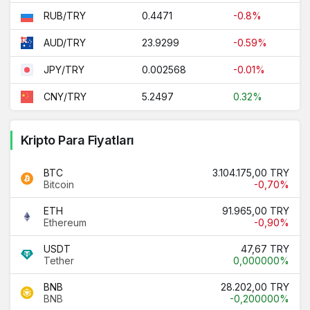
0.4471
-0.8%
RUB/TRY
23.9299
-0.59%
AUD/TRY
0.002568
-0.01%
JPY/TRY
5.2497
0.32%
CNY/TRY
Kripto Para Fiyatları
BTC
3.104.175,00 TRY
Bitcoin
-0,70%
ETH
91.965,00 TRY
Ethereum
-0,90%
USDT
47,67 TRY
Tether
0,000000%
BNB
28.202,00 TRY
BNB
-0,200000%