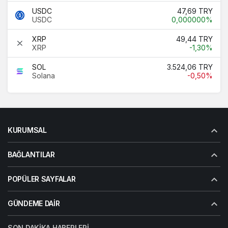
USDC
47,69 TRY
USDC
0,000000%
XRP
49,44 TRY
XRP
-1,30%
SOL
3.524,06 TRY
Solana
-0,50%
KURUMSAL
BAĞLANTILAR
POPÜLER SAYFALAR
GÜNDEME DAIR
SON DAKIKA HABERLERI