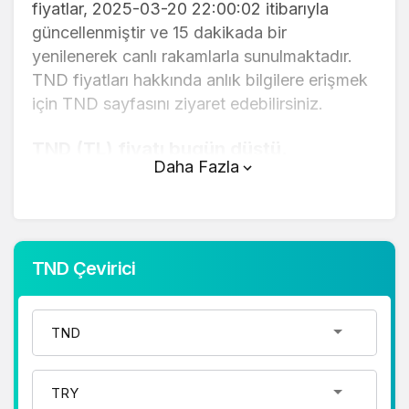
fiyatlar, 2025-03-20 22:00:02 itibarıyla
güncellenmiştir ve 15 dakikada bir
yenilenerek canlı rakamlarla sunulmaktadır.
TND fiyatları hakkında anlık bilgilere erişmek
için TND sayfasını ziyaret edebilirsiniz.
TND (TL) fiyatı bugün düştü.
Daha Fazla
TND anlık olarak 12,30 TL fiyatından işlem
görmektedir ve 24 saatlik yaklaşık işlem
hacmi 0. Fiyatı son 24 saatte 0,280000
değişim göstermiştir..
TND Çevirici
TND hesaplama işlemleri için, sayfanın
üstünde yer alan çevirici aracını kullanarak
mevcut fiyatlar üzerinden hızlı ve kolay bir
şekilde çevirme işlemlerinizi
gerçekleştirebilirsiniz. TND fiyatları hakkında