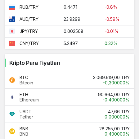
0.4471
-0.8%
RUB/TRY
23.9299
-0.59%
AUD/TRY
0.002568
-0.01%
JPY/TRY
5.2497
0.32%
CNY/TRY
Kripto Para Fiyatları
BTC
3.069.619,00 TRY
Bitcoin
-0,300000%
ETH
90.664,00 TRY
Ethereum
-0,400000%
USDT
47,66 TRY
Tether
0,000000%
BNB
28.255,00 TRY
BNB
-0,400000%