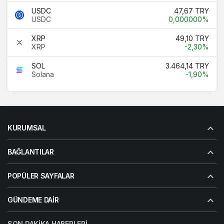
USDC
47,67 TRY
USDC
0,000000%
XRP
49,10 TRY
XRP
-2,30%
SOL
3.464,14 TRY
Solana
-1,90%
KURUMSAL
BAĞLANTILAR
POPÜLER SAYFALAR
GÜNDEME DAIR
SON DAKIKA HABERLERI