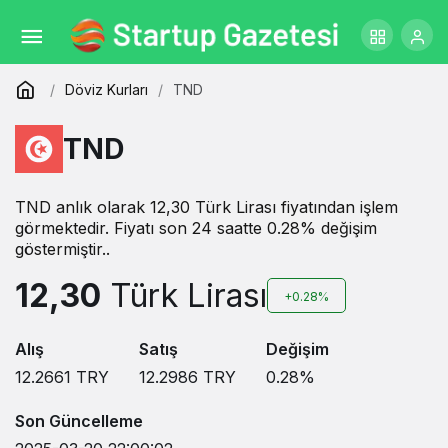
Döviz Kurları
TND
TND
TND anlık olarak 12,30 Türk Lirası fiyatından işlem
görmektedir. Fiyatı son 24 saatte 0.28% değişim
göstermiştir..
12,30
Türk Lirası
+0.28%
Alış
Satış
Değişim
12.2661
TRY
12.2986
TRY
0.28
%
Son Güncelleme