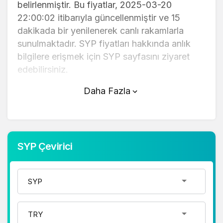
belirlenmiştir. Bu fiyatlar, 2025-03-20
22:00:02 itibarıyla güncellenmiştir ve 15
dakikada bir yenilenerek canlı rakamlarla
sunulmaktadır. SYP fiyatları hakkında anlık
bilgilere erişmek için SYP sayfasını ziyaret
edebilirsiniz.
Daha Fazla
SYP (TL) fiyatı bugün düştü.
SYP anlık olarak 0,002900 TL fiyatından
işlem görmektedir ve 24 saatlik yaklaşık
işlem hacmi 0. Fiyatı son 24 saatte 0,280000
SYP Çevirici
değişim göstermiştir..
SYP hesaplama işlemleri için, sayfanın
üstünde yer alan çevirici aracını kullanarak
mevcut fiyatlar üzerinden hızlı ve kolay bir
şekilde çevirme işlemlerinizi