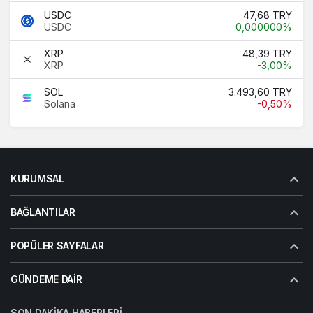
USDC
47,68 TRY
USDC
0,000000%
XRP
48,39 TRY
XRP
-3,00%
SOL
3.493,60 TRY
Solana
-0,50%
KURUMSAL
BAĞLANTILAR
POPÜLER SAYFALAR
GÜNDEME DAIR
SON DAKIKA HABERLERI