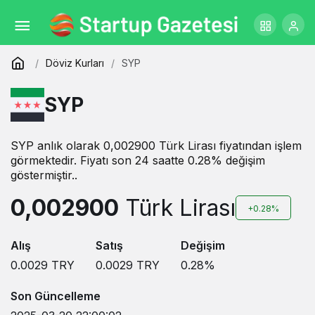
Döviz Kurları
SYP
SYP
SYP anlık olarak 0,002900 Türk Lirası fiyatından işlem
görmektedir. Fiyatı son 24 saatte 0.28% değişim
göstermiştir..
0,002900
Türk Lirası
+0.28%
Alış
Satış
Değişim
0.0029
TRY
0.0029
TRY
0.28
%
Son Güncelleme