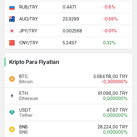
0.4471
-0.8%
RUB/TRY
23.9299
-0.59%
AUD/TRY
0.002568
-0.01%
JPY/TRY
5.2497
0.32%
CNY/TRY
Kripto Para Fiyatları
BTC
3.084.118,00 TRY
Bitcoin
-0,300000%
ETH
91.096,00 TRY
Ethereum
0,000000%
USDT
47,67 TRY
Tether
0,000000%
BNB
28.224,00 TRY
BNB
0,000000%