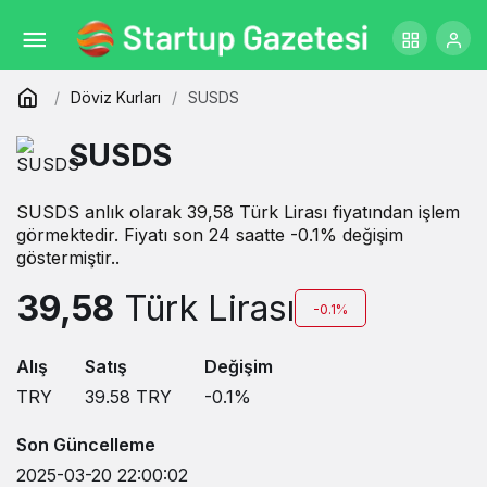
Döviz Kurları
SUSDS
SUSDS
SUSDS anlık olarak 39,58 Türk Lirası fiyatından işlem
görmektedir. Fiyatı son 24 saatte -0.1% değişim
göstermiştir..
39,58
Türk Lirası
-0.1%
Alış
Satış
Değişim
TRY
39.58
TRY
-0.1
%
Son Güncelleme
2025-03-20 22:00:02