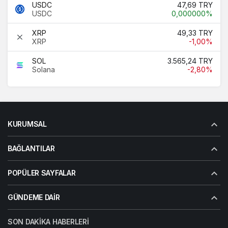
USDC
47,69 TRY
USDC
0,000000%
XRP
49,33 TRY
XRP
-1,00%
SOL
3.565,24 TRY
Solana
-2,80%
KURUMSAL
BAĞLANTILAR
POPÜLER SAYFALAR
GÜNDEME DAIR
SON DAKIKA HABERLERI