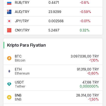
0.4471
-0.8%
RUB/TRY
23.9299
-0.59%
AUD/TRY
0.002568
-0.01%
JPY/TRY
5.2497
0.32%
CNY/TRY
Kripto Para Fiyatları
BTC
3.097.036,00 TRY
Bitcoin
-1,10%
ETH
91.319,00 TRY
Ethereum
-0,60%
USDT
47,68 TRY
Tether
0,000000%
BNB
28.314,00 TRY
BNB
-1,50%