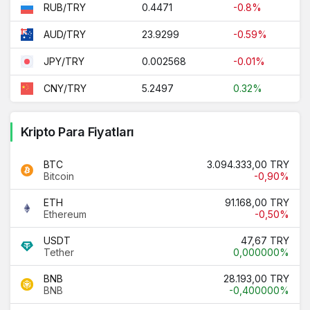
0.4471
-0.8%
RUB/TRY
23.9299
-0.59%
AUD/TRY
0.002568
-0.01%
JPY/TRY
5.2497
0.32%
CNY/TRY
Kripto Para Fiyatları
BTC
3.094.333,00 TRY
Bitcoin
-0,90%
ETH
91.168,00 TRY
Ethereum
-0,50%
USDT
47,67 TRY
Tether
0,000000%
BNB
28.193,00 TRY
BNB
-0,400000%