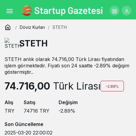
Döviz Kurları
STETH
STETH
STETH anlık olarak 74.716,00 Türk Lirası fiyatından
işlem görmektedir. Fiyatı son 24 saatte -2.89% değişim
göstermiştir..
74.716,00
Türk Lirası
-2.89%
Alış
Satış
Değişim
TRY
74716
TRY
-2.89
%
Son Güncelleme
2025-03-20 22:00:02