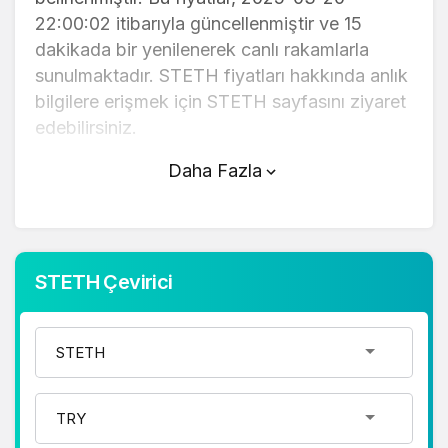
22:00:02 itibarıyla güncellenmiştir ve 15
dakikada bir yenilenerek canlı rakamlarla
sunulmaktadır. STETH fiyatları hakkında anlık
bilgilere erişmek için STETH sayfasını ziyaret
edebilirsiniz.
Daha Fazla
STETH (TL) fiyatı bugün yükseldi.
STETH anlık olarak 74.716,00 TL fiyatından
işlem görmektedir ve 24 saatlik yaklaşık
işlem hacmi 0. Fiyatı son 24 saatte -2,89
STETH Çevirici
değişim göstermiştir..
STETH hesaplama işlemleri için, sayfanın
üstünde yer alan çevirici aracını kullanarak
mevcut fiyatlar üzerinden hızlı ve kolay bir
şekilde çevirme işlemlerinizi