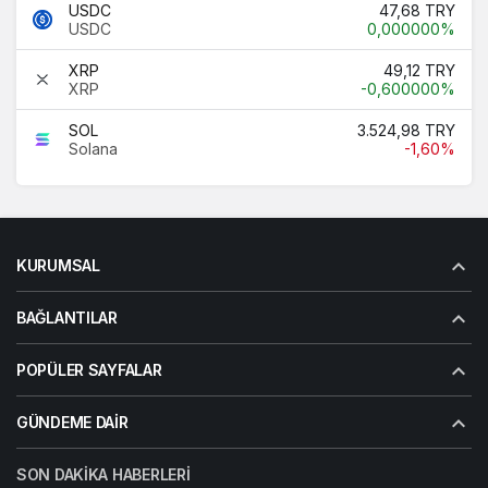
USDC
47,68 TRY
USDC
0,000000%
XRP
49,12 TRY
XRP
-0,600000%
SOL
3.524,98 TRY
Solana
-1,60%
KURUMSAL
BAĞLANTILAR
POPÜLER SAYFALAR
GÜNDEME DAIR
SON DAKIKA HABERLERI