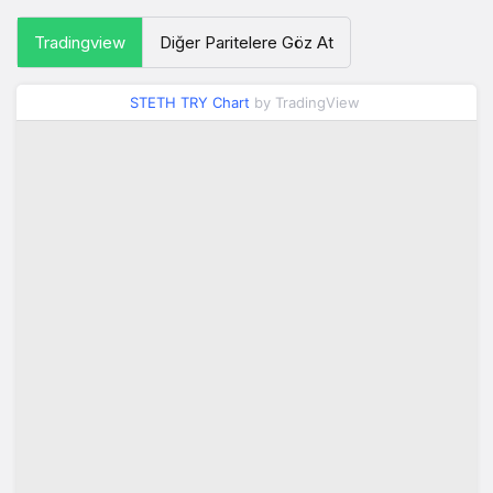
Tradingview
Diğer Paritelere Göz At
STETH TRY Chart
by TradingView