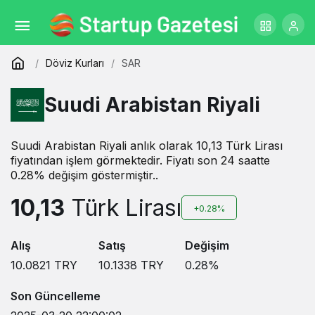
Döviz Kurları
SAR
Suudi Arabistan Riyali
Suudi Arabistan Riyali anlık olarak 10,13 Türk Lirası
fiyatından işlem görmektedir. Fiyatı son 24 saatte
0.28% değişim göstermiştir..
10,13
Türk Lirası
+0.28%
Alış
Satış
Değişim
10.0821
TRY
10.1338
TRY
0.28
%
Son Güncelleme