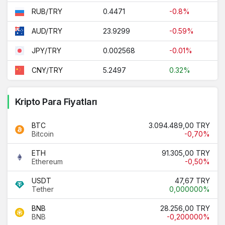
0.4471
-0.8%
RUB/TRY
23.9299
-0.59%
AUD/TRY
0.002568
-0.01%
JPY/TRY
5.2497
0.32%
CNY/TRY
Kripto Para Fiyatları
BTC
3.094.489,00 TRY
Bitcoin
-0,70%
ETH
91.305,00 TRY
Ethereum
-0,50%
USDT
47,67 TRY
Tether
0,000000%
BNB
28.256,00 TRY
BNB
-0,200000%