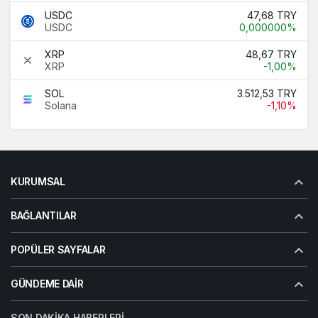
USDC
47,68 TRY
USDC
0,000000%
XRP
48,67 TRY
XRP
-1,00%
SOL
3.512,53 TRY
Solana
-1,10%
KURUMSAL
BAĞLANTILAR
POPÜLER SAYFALAR
GÜNDEME DAIR
SON DAKIKA HABERLERI