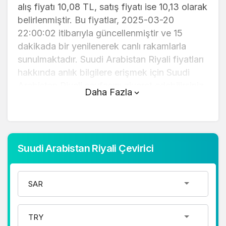
alış fiyatı 10,08 TL, satış fiyatı ise 10,13 olarak
belirlenmiştir. Bu fiyatlar, 2025-03-20
22:00:02 itibarıyla güncellenmiştir ve 15
dakikada bir yenilenerek canlı rakamlarla
sunulmaktadır. Suudi Arabistan Riyali fiyatları
hakkında anlık bilgilere erişmek için Suudi
Arabistan Riyali sayfasını ziyaret edebilirsiniz.
Daha Fazla
Suudi Arabistan Riyali (TL) fiyatı
bugün düştü.
Suudi Arabistan Riyali anlık olarak 10,13 TL
Suudi Arabistan Riyali Çevirici
fiyatından işlem görmektedir ve 24 saatlik
yaklaşık işlem hacmi 0. Fiyatı son 24 saatte
0,280000 değişim göstermiştir..
Suudi Arabistan Riyali hesaplama işlemleri
için, sayfanın üstünde yer alan çevirici aracını