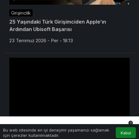
Girişimcilik
25 Yaşındaki Türk Girişimciden Apple’ın
Ardından Ubisoft Başarısı
23 Temmuz 2026 - Per - 18:13
0
Yapay Zeka
Bu web sitesinde en iyi deneyimi yaşamanızı sağlamak
Anasayfa
Akış
Hesabım
Bildirimler
Kabul
Kimi K3 Üç Günde Duvara Çarptı: Açık Model
için çerezler kullanılmaktadır.