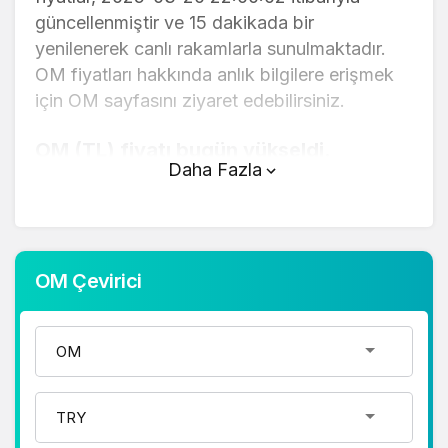
güncellenmiştir ve 15 dakikada bir
yenilenerek canlı rakamlarla sunulmaktadır.
OM fiyatları hakkında anlık bilgilere erişmek
için OM sayfasını ziyaret edebilirsiniz.
OM (TL) fiyatı bugün yükseldi.
Daha Fazla
OM anlık olarak 252,39 TL fiyatından işlem
görmektedir ve 24 saatlik yaklaşık işlem
hacmi 0. Fiyatı son 24 saatte -3,28 değişim
göstermiştir..
OM Çevirici
OM hesaplama işlemleri için, sayfanın
üstünde yer alan çevirici aracını kullanarak
mevcut fiyatlar üzerinden hızlı ve kolay bir
şekilde çevirme işlemlerinizi
gerçekleştirebilirsiniz. OM fiyatları hakkında