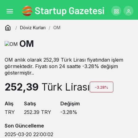
Döviz Kurları
OM
OM
OM anlık olarak 252,39 Türk Lirası fiyatından işlem
görmektedir. Fiyatı son 24 saatte -3.28% değişim
göstermiştir..
252,39
Türk Lirası
-3.28%
Alış
Satış
Değişim
TRY
252.39
TRY
-3.28
%
Son Güncelleme
2025-03-20 22:00:02