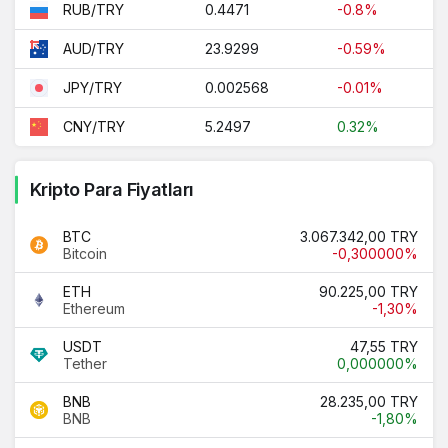
0.4471
-0.8%
RUB/TRY
23.9299
-0.59%
AUD/TRY
0.002568
-0.01%
JPY/TRY
5.2497
0.32%
CNY/TRY
Kripto Para Fiyatları
BTC
3.067.342,00 TRY
Bitcoin
-0,300000%
ETH
90.225,00 TRY
Ethereum
-1,30%
USDT
47,55 TRY
Tether
0,000000%
BNB
28.235,00 TRY
BNB
-1,80%