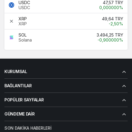
USDC
47,57 TRY
USDC
0,000000%
XRP
49,64 TRY
XRP
-2,50%
SOL
3.494,25 TRY
Solana
-0,900000%
KURUMSAL
BAĞLANTILAR
POPÜLER SAYFALAR
GÜNDEME DAIR
SON DAKIKA HABERLERI