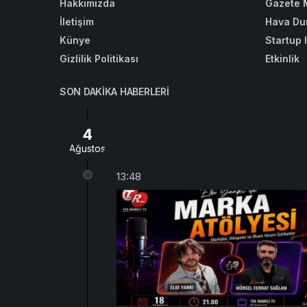
Hakkımızda
Gazete 
İletişim
Hava Du
Künye
Startup 
Gizlilik Politikası
Etkinlik
SON DAKIKA HABERLERI
4
Ağustos
13:48