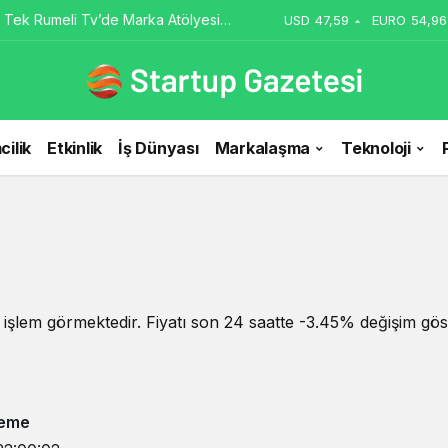
 Tek Rumeli Tv’de Marka Atölyesi
USD
47,59
EURO
54,96
du
cilik
Etkinlik
İş Dünyası
Markalaşma
Teknoloji
işlem görmektedir. Fiyatı son 24 saatte -3.45% değişim göst
leme