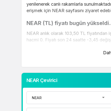
yenilenerek canlı rakamlarla sunulmaktadır
erişmek için NEAR sayfasını ziyaret edebil
NEAR (TL) fiyatı bugün yükseldi.
NEAR anlık olarak 103,50 TL fiyatından i
hacmi 0. Fiyatı son 24 saatte -3,45 değiş
NEAR hesaplama işlemleri için, sayfanın üs
Dah
mevcut fiyatlar üzerinden hızlı ve kolay bi
gerçekleştirebilirsiniz. NEAR fiyatları hak
doğru adrestesiniz..
NEAR Çevirici
1 Dolar Kaç TL ?
1 Euro Kaç TL ?
1 Euro Kaç TL ?
1 CHF Kaç TL ?