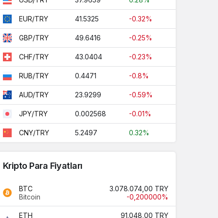
41.5325
-0.32%
EUR/TRY
49.6416
-0.25%
GBP/TRY
43.0404
-0.23%
CHF/TRY
0.4471
-0.8%
RUB/TRY
23.9299
-0.59%
AUD/TRY
0.002568
-0.01%
JPY/TRY
5.2497
0.32%
CNY/TRY
Kripto Para Fiyatları
BTC
3.078.074,00 TRY
Bitcoin
-0,200000%
ETH
91.048,00 TRY