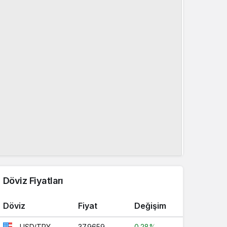
Döviz Fiyatları
Döviz
Fiyat
Değişim
37.9659
0.28%
USD/TRY