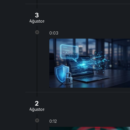
3
Ağustos
0:03
2
Ağustos
0:12