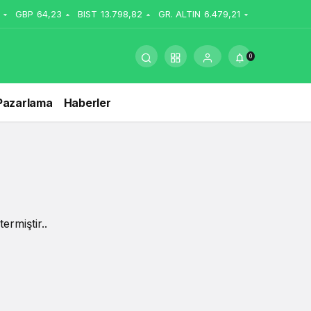
GBP
64,23
BIST
13.798,82
GR. ALTIN
6.479,21
0
Pazarlama
Haberler
ermiştir..