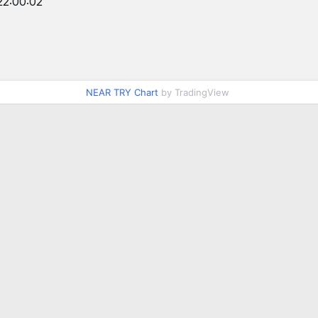
22:00:02
NEAR TRY Chart
by TradingView