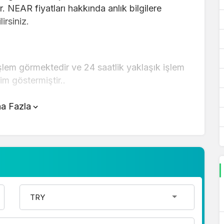
. NEAR fiyatları hakkında anlık bilgilere
irsiniz.
şlem görmektedir ve 24 saatlik yaklaşık işlem
im göstermiştir..
tünde yer alan çevirici aracını kullanarak
a Fazla
r şekilde çevirme işlemlerinizi
kında detaylı bilgi ve anlık güncellemeler için