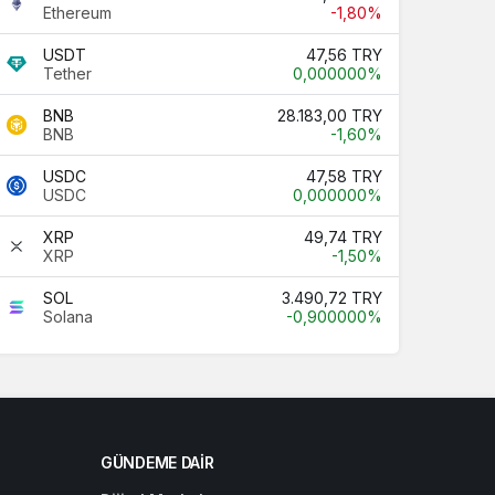
Ethereum
-1,80%
USDT
47,56 TRY
Tether
0,000000%
BNB
28.183,00 TRY
BNB
-1,60%
USDC
47,58 TRY
USDC
0,000000%
XRP
49,74 TRY
XRP
-1,50%
SOL
3.490,72 TRY
Solana
-0,900000%
GÜNDEME DAIR