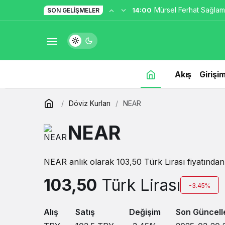
Mürsel Ferhat Sağlam
14:00
SON GELIŞMELER
Programına Konuk Ol
Akış
Girişim
Döviz Kurları
NEAR
NEAR
NEAR anlık olarak 103,50 Türk Lirası fiyatından 
103,50
Türk Lirası
-3.45%
Alış
Satış
Değişim
Son Güncel