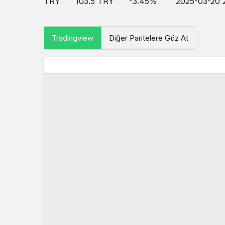
TRY
103.5
TRY
-3.45
%
2025-03-20 
Tradingview
Diğer Paritelere Göz At