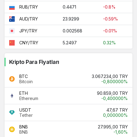
0.4471
-0.8%
RUB/TRY
23.9299
-0.59%
AUD/TRY
0.002568
-0.01%
JPY/TRY
5.2497
0.32%
CNY/TRY
Kripto Para Fiyatları
BTC
3.067.234,00 TRY
Bitcoin
-0,800000%
ETH
90.859,00 TRY
Ethereum
-0,400000%
USDT
47,67 TRY
Tether
0,000000%
BNB
27.995,00 TRY
BNB
-1,60%