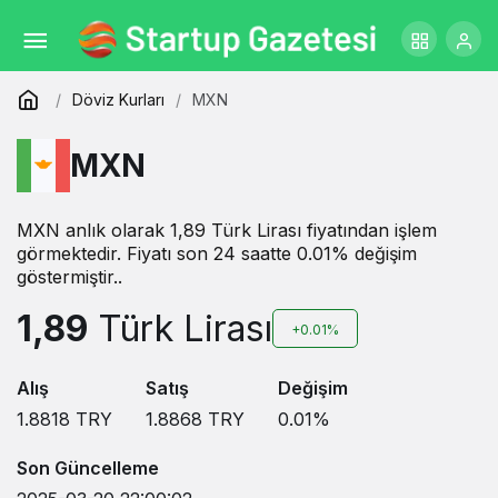
Döviz Kurları
MXN
MXN
MXN anlık olarak 1,89 Türk Lirası fiyatından işlem
görmektedir. Fiyatı son 24 saatte 0.01% değişim
göstermiştir..
1,89
Türk Lirası
+0.01%
Alış
Satış
Değişim
1.8818
TRY
1.8868
TRY
0.01
%
Son Güncelleme