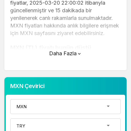
fiyatlar, 2025-03-20 22:00:02 itibarıyla
güncellenmiştir ve 15 dakikada bir
yenilenerek canlı rakamlarla sunulmaktadır.
MXN fiyatları hakkında anlık bilgilere erişmek
için MXN sayfasını ziyaret edebilirsiniz.
MXN (TL) fiyatı bugün düştü.
Daha Fazla
MXN anlık olarak 1,89 TL fiyatından işlem
görmektedir ve 24 saatlik yaklaşık işlem
hacmi 0. Fiyatı son 24 saatte 0,010000
değişim göstermiştir..
MXN Çevirici
MXN hesaplama işlemleri için, sayfanın
üstünde yer alan çevirici aracını kullanarak
mevcut fiyatlar üzerinden hızlı ve kolay bir
şekilde çevirme işlemlerinizi
gerçekleştirebilirsiniz. MXN fiyatları hakkında