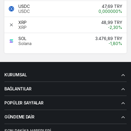
USDC
47,69 TRY
USDC
0,000000%
XRP
48,99 TRY
XRP
-2,30%
SOL
3.476,89 TRY
Solana
-1,80%
KURUMSAL
BAĞLANTILAR
POPÜLER SAYFALAR
GÜNDEME DAIR
SON DAKIKA HABERLERI