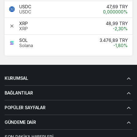
USDC
47,69 TRY
USDC
0,000000%
XRP
48,99 TRY
XRP
-2,30%
SOL
3.476,89 TRY
Solana
-1,80%
KURUMSAL
BAĞLANTILAR
POPÜLER SAYFALAR
GÜNDEME DAIR
SON DAKIKA HABERLERI