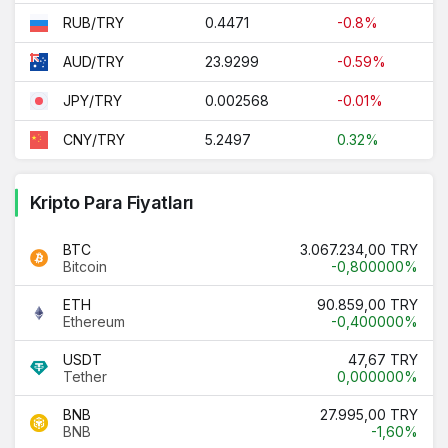
0.4471
-0.8%
RUB/TRY
23.9299
-0.59%
AUD/TRY
0.002568
-0.01%
JPY/TRY
5.2497
0.32%
CNY/TRY
Kripto Para Fiyatları
BTC
3.067.234,00 TRY
Bitcoin
-0,800000%
ETH
90.859,00 TRY
Ethereum
-0,400000%
USDT
47,67 TRY
Tether
0,000000%
BNB
27.995,00 TRY
BNB
-1,60%