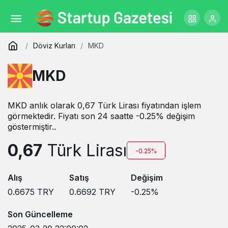
Döviz Kurları
MKD
MKD
MKD anlık olarak 0,67 Türk Lirası fiyatından işlem
görmektedir. Fiyatı son 24 saatte -0.25% değişim
göstermiştir..
0,67
Türk Lirası
-0.25%
Alış
Satış
Değişim
0.6675
TRY
0.6692
TRY
-0.25
%
Son Güncelleme