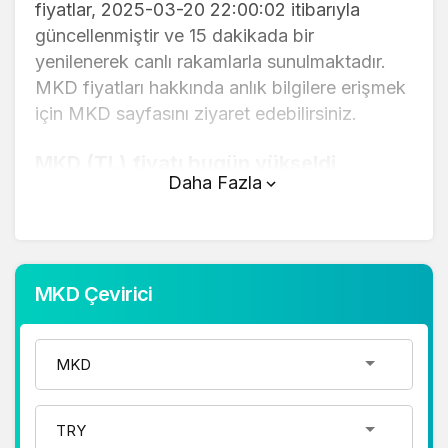
fiyatlar, 2025-03-20 22:00:02 itibarıyla
güncellenmiştir ve 15 dakikada bir
yenilenerek canlı rakamlarla sunulmaktadır.
MKD fiyatları hakkında anlık bilgilere erişmek
için MKD sayfasını ziyaret edebilirsiniz.
MKD (TL) fiyatı bugün yükseldi.
Daha Fazla
MKD anlık olarak 0,67 TL fiyatından işlem
görmektedir ve 24 saatlik yaklaşık işlem
hacmi 0. Fiyatı son 24 saatte -0,250000
değişim göstermiştir..
MKD Çevirici
MKD hesaplama işlemleri için, sayfanın
üstünde yer alan çevirici aracını kullanarak
mevcut fiyatlar üzerinden hızlı ve kolay bir
şekilde çevirme işlemlerinizi
gerçekleştirebilirsiniz. MKD fiyatları hakkında