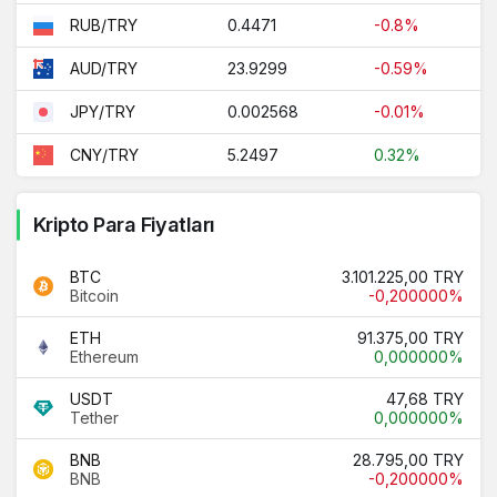
0.4471
-0.8%
RUB/TRY
23.9299
-0.59%
AUD/TRY
0.002568
-0.01%
JPY/TRY
5.2497
0.32%
CNY/TRY
Kripto Para Fiyatları
BTC
3.101.225,00 TRY
Bitcoin
-0,200000%
ETH
91.375,00 TRY
Ethereum
0,000000%
USDT
47,68 TRY
Tether
0,000000%
BNB
28.795,00 TRY
BNB
-0,200000%