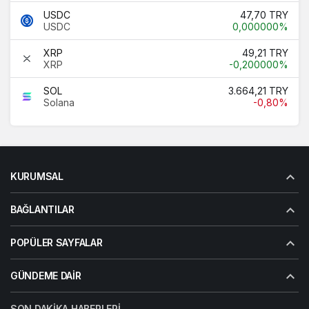
USDC
47,70 TRY
USDC
0,000000%
XRP
49,21 TRY
XRP
-0,200000%
SOL
3.664,21 TRY
Solana
-0,80%
KURUMSAL
BAĞLANTILAR
POPÜLER SAYFALAR
GÜNDEME DAIR
SON DAKIKA HABERLERI