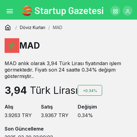
Döviz Kurları
MAD
MAD
MAD anlık olarak 3,94 Türk Lirası fiyatından işlem
görmektedir. Fiyatı son 24 saatte 0.34% değişim
göstermiştir..
3,94
Türk Lirası
+0.34%
Alış
Satış
Değişim
3.9263
TRY
3.9367
TRY
0.34
%
Son Güncelleme