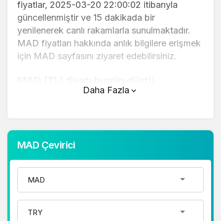
fiyatlar, 2025-03-20 22:00:02 itibarıyla
güncellenmiştir ve 15 dakikada bir
yenilenerek canlı rakamlarla sunulmaktadır.
MAD fiyatları hakkında anlık bilgilere erişmek
için MAD sayfasını ziyaret edebilirsiniz.
MAD (TL) fiyatı bugün düştü.
Daha Fazla
MAD anlık olarak 3,94 TL fiyatından işlem
görmektedir ve 24 saatlik yaklaşık işlem
hacmi 0. Fiyatı son 24 saatte 0,340000
değişim göstermiştir..
MAD Çevirici
MAD hesaplama işlemleri için, sayfanın
üstünde yer alan çevirici aracını kullanarak
mevcut fiyatlar üzerinden hızlı ve kolay bir
şekilde çevirme işlemlerinizi
gerçekleştirebilirsiniz. MAD fiyatları hakkında