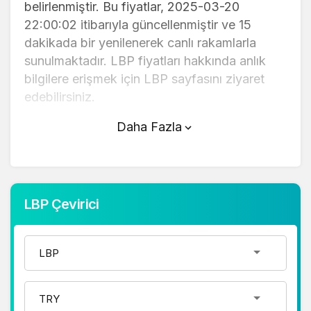
belirlenmiştir. Bu fiyatlar, 2025-03-20
22:00:02 itibarıyla güncellenmiştir ve 15
dakikada bir yenilenerek canlı rakamlarla
sunulmaktadır. LBP fiyatları hakkında anlık
bilgilere erişmek için LBP sayfasını ziyaret
edebilirsiniz.
Daha Fazla
LBP (TL) fiyatı bugün düştü.
LBP anlık olarak 0,000400 TL fiyatından
işlem görmektedir ve 24 saatlik yaklaşık
işlem hacmi 0. Fiyatı son 24 saatte 0,340000
LBP Çevirici
değişim göstermiştir..
LBP hesaplama işlemleri için, sayfanın
üstünde yer alan çevirici aracını kullanarak
mevcut fiyatlar üzerinden hızlı ve kolay bir
şekilde çevirme işlemlerinizi