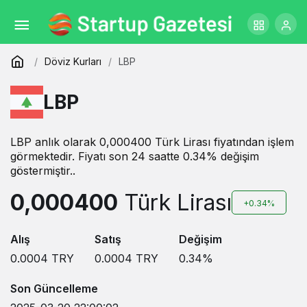
Döviz Kurları
LBP
LBP
LBP anlık olarak 0,000400 Türk Lirası fiyatından işlem
görmektedir. Fiyatı son 24 saatte 0.34% değişim
göstermiştir..
0,000400
Türk Lirası
+0.34%
Alış
Satış
Değişim
0.0004
TRY
0.0004
TRY
0.34
%
Son Güncelleme