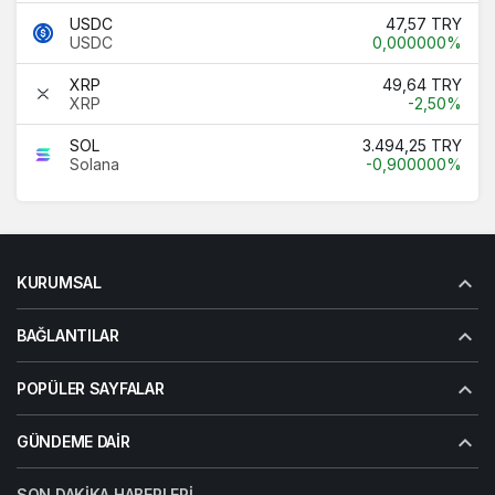
USDC
47,57 TRY
USDC
0,000000%
XRP
49,64 TRY
XRP
-2,50%
SOL
3.494,25 TRY
Solana
-0,900000%
KURUMSAL
BAĞLANTILAR
POPÜLER SAYFALAR
GÜNDEME DAIR
SON DAKIKA HABERLERI