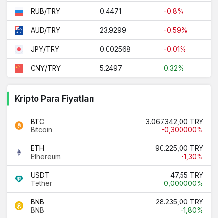
0.4471
-0.8%
RUB/TRY
23.9299
-0.59%
AUD/TRY
0.002568
-0.01%
JPY/TRY
5.2497
0.32%
CNY/TRY
Kripto Para Fiyatları
BTC
3.067.342,00 TRY
Bitcoin
-0,300000%
ETH
90.225,00 TRY
Ethereum
-1,30%
USDT
47,55 TRY
Tether
0,000000%
BNB
28.235,00 TRY
BNB
-1,80%