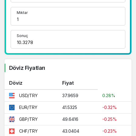
güncellemeler için doğru adrestesiniz..
Miktar
1 Dolar Kaç TL ?
1 Euro Kaç TL ?
Sonuç
1 Euro Kaç TL ?
1 CHF Kaç TL ?
1 RUB Kaç TL ?
Döviz Fiyatları
1 CNY Kaç TL ?
Döviz
Fiyat
37.9659
0.28%
USD/TRY
41.5325
-0.32%
EUR/TRY
49.6416
-0.25%
GBP/TRY
43.0404
-0.23%
CHF/TRY