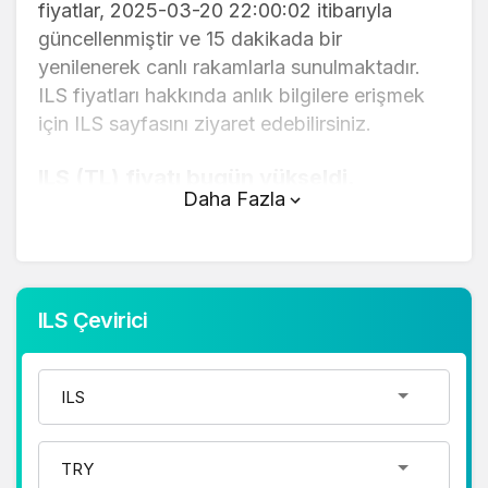
fiyatlar, 2025-03-20 22:00:02 itibarıyla
güncellenmiştir ve 15 dakikada bir
yenilenerek canlı rakamlarla sunulmaktadır.
ILS fiyatları hakkında anlık bilgilere erişmek
için ILS sayfasını ziyaret edebilirsiniz.
ILS (TL) fiyatı bugün yükseldi.
Daha Fazla
ILS anlık olarak 10,33 TL fiyatından işlem
görmektedir ve 24 saatlik yaklaşık işlem
hacmi 0. Fiyatı son 24 saatte -0,150000
değişim göstermiştir..
ILS Çevirici
ILS hesaplama işlemleri için, sayfanın üstünde
yer alan çevirici aracını kullanarak mevcut
fiyatlar üzerinden hızlı ve kolay bir şekilde
çevirme işlemlerinizi gerçekleştirebilirsiniz.
ILS fiyatları hakkında detaylı bilgi ve anlık