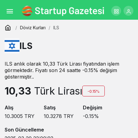
Döviz Kurları
ILS
ILS
ILS anlık olarak 10,33 Türk Lirası fiyatından işlem
görmektedir. Fiyatı son 24 saatte -0.15% değişim
göstermiştir..
10,33
Türk Lirası
-0.15%
Alış
Satış
Değişim
10.3005
TRY
10.3278
TRY
-0.15
%
Son Güncelleme