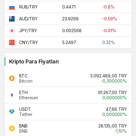
0.4471
-0.8%
RUB/TRY
23.9299
-0.59%
AUD/TRY
0.002568
-0.01%
JPY/TRY
5.2497
0.32%
CNY/TRY
Kripto Para Fiyatları
BTC
3.092.489,00 TRY
Bitcoin
-0,300000%
ETH
91.267,00 TRY
Ethereum
0,000000%
USDT
47,66 TRY
Tether
0,000000%
BNB
28.135,00 TRY
BNB
-1,10%