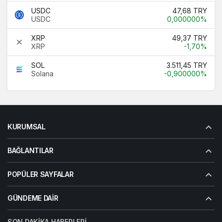
USDC
47,68 TRY
USDC
0,000000%
XRP
49,37 TRY
XRP
-1,70%
SOL
3.511,45 TRY
Solana
-0,900000%
KURUMSAL
BAĞLANTILAR
POPÜLER SAYFALAR
GÜNDEME DAIR
SON DAKIKA HABERLERI