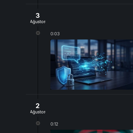
3
Ağustos
0:03
2
Ağustos
0:12