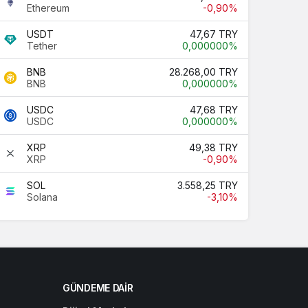
Ethereum
-0,90%
USDT
47,67 TRY
Tether
0,000000%
BNB
28.268,00 TRY
BNB
0,000000%
USDC
47,68 TRY
USDC
0,000000%
XRP
49,38 TRY
XRP
-0,90%
SOL
3.558,25 TRY
Solana
-3,10%
GÜNDEME DAIR