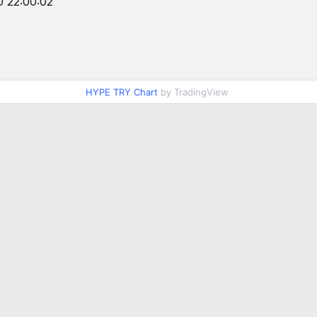
0 22:00:02
HYPE TRY Chart
by TradingView