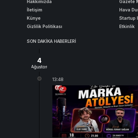
Hakkımızda
Gazete 
İletişim
Hava Du
Künye
Startup 
Gizlilik Politikası
Etkinlik
SON DAKIKA HABERLERI
4
Ağustos
13:48