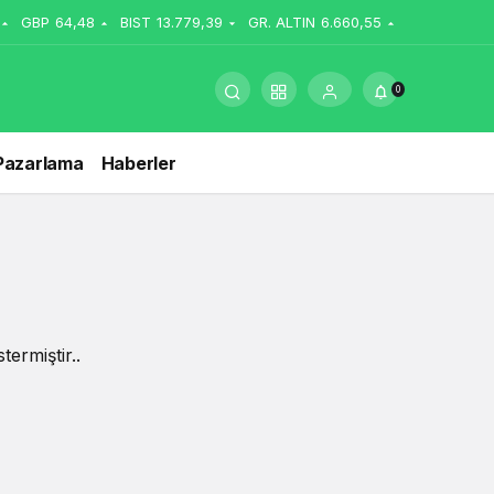
GBP
64,48
BIST
13.779,39
GR. ALTIN
6.660,55
0
Pazarlama
Haberler
ermiştir..