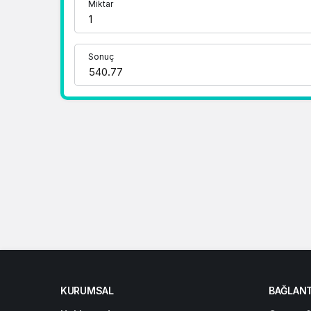
Miktar
1 RUB Kaç TL ?
1 CNY Kaç TL ?
Sonuç
KURUMSAL
BAĞLANT