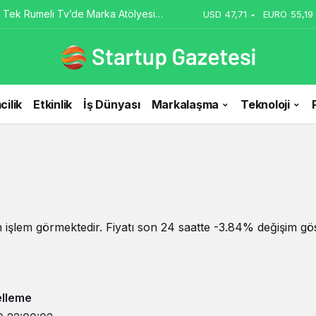
 Tek Rumeli Tv’de Marka Atölyesi
USD
47,71
EURO
55,19
du
cilik
Etkinlik
İş Dünyası
Markalaşma
Teknoloji
 işlem görmektedir. Fiyatı son 24 saatte -3.84% değişim göst
lleme