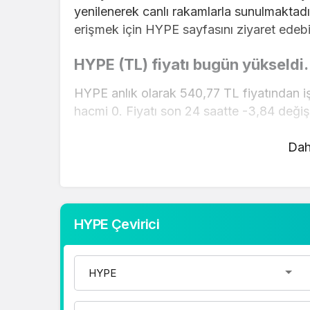
yenilenerek canlı rakamlarla sunulmaktadır
erişmek için HYPE sayfasını ziyaret edebil
HYPE (TL) fiyatı bugün yükseldi.
HYPE anlık olarak 540,77 TL fiyatından i
hacmi 0. Fiyatı son 24 saatte -3,84 değiş
HYPE hesaplama işlemleri için, sayfanın üs
Dah
mevcut fiyatlar üzerinden hızlı ve kolay bi
gerçekleştirebilirsiniz. HYPE fiyatları hakk
doğru adrestesiniz..
HYPE Çevirici
1 Dolar Kaç TL ?
1 Euro Kaç TL ?
1 Euro Kaç TL ?
1 CHF Kaç TL ?