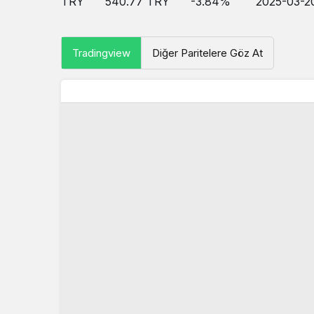
TRY
540.77
TRY
-3.84
%
2025-03-2
Tradingview
Diğer Paritelere Göz At