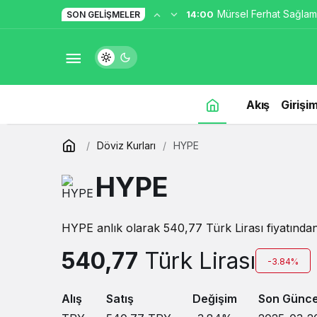
Mürsel Ferhat Sağlam
14:00
SON GELIŞMELER
Programına Konuk Ol
Akış
Girişim
Döviz Kurları
HYPE
HYPE
HYPE anlık olarak 540,77 Türk Lirası fiyatından
540,77
Türk Lirası
-3.84%
Alış
Satış
Değişim
Son Günce