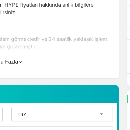
. HYPE fiyatları hakkında anlık bilgilere
irsiniz.
şlem görmektedir ve 24 saatlik yaklaşık işlem
im göstermiştir..
tünde yer alan çevirici aracını kullanarak
a Fazla
r şekilde çevirme işlemlerinizi
ında detaylı bilgi ve anlık güncellemeler için