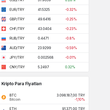
41.5325
-0.32%
EUR/TRY
49.6416
-0.25%
GBP/TRY
43.0404
-0.23%
CHF/TRY
0.4471
-0.8%
RUB/TRY
23.9299
-0.59%
AUD/TRY
0.002568
-0.01%
JPY/TRY
5.2497
0.32%
CNY/TRY
Kripto Para Fiyatları
BTC
3.098.187,00 TRY
Bitcoin
-1,10%
ETH
91.371,00 TRY