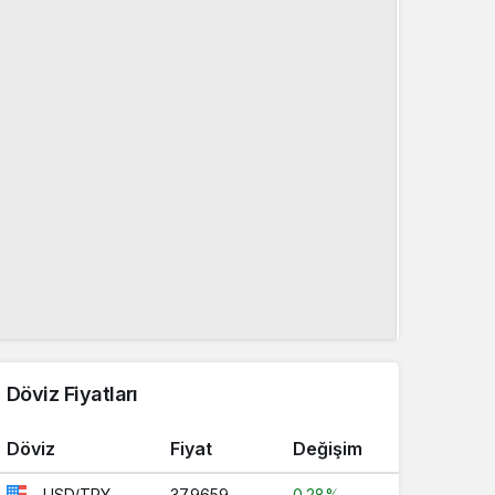
Döviz Fiyatları
Döviz
Fiyat
Değişim
37.9659
0.28%
USD/TRY