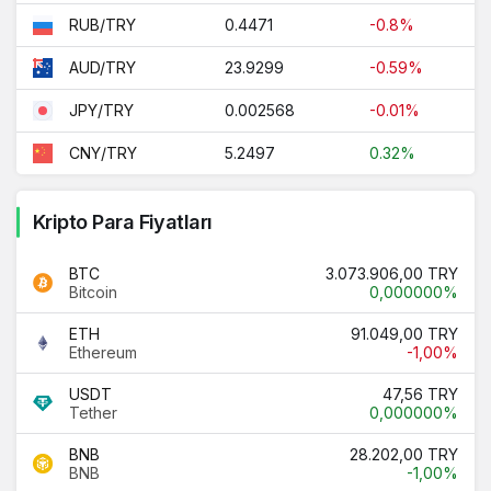
0.4471
-0.8%
RUB/TRY
23.9299
-0.59%
AUD/TRY
0.002568
-0.01%
JPY/TRY
5.2497
0.32%
CNY/TRY
Kripto Para Fiyatları
BTC
3.073.906,00 TRY
Bitcoin
0,000000%
ETH
91.049,00 TRY
Ethereum
-1,00%
USDT
47,56 TRY
Tether
0,000000%
BNB
28.202,00 TRY
BNB
-1,00%