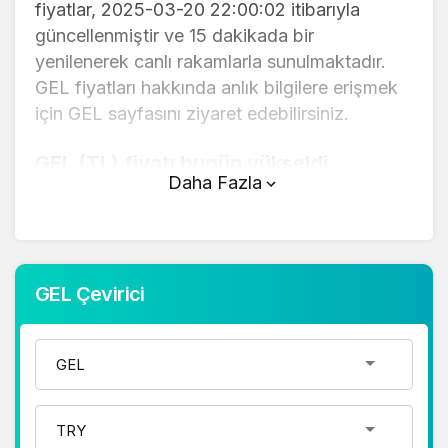
fiyatlar, 2025-03-20 22:00:02 itibarıyla
güncellenmiştir ve 15 dakikada bir
yenilenerek canlı rakamlarla sunulmaktadır.
GEL fiyatları hakkında anlık bilgilere erişmek
için GEL sayfasını ziyaret edebilirsiniz.
GEL (TL) fiyatı bugün yükseldi.
Daha Fazla
GEL anlık olarak 13,68 TL fiyatından işlem
görmektedir ve 24 saatlik yaklaşık işlem
hacmi 0. Fiyatı son 24 saatte -1,34 değişim
göstermiştir..
GEL Çevirici
GEL hesaplama işlemleri için, sayfanın
üstünde yer alan çevirici aracını kullanarak
mevcut fiyatlar üzerinden hızlı ve kolay bir
şekilde çevirme işlemlerinizi
gerçekleştirebilirsiniz. GEL fiyatları hakkında