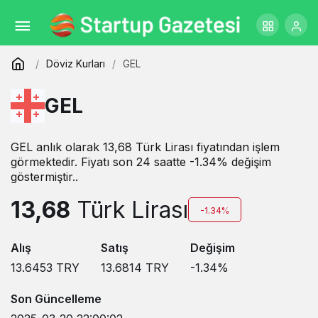
Döviz Kurları
GEL
GEL
GEL anlık olarak 13,68 Türk Lirası fiyatından işlem
görmektedir. Fiyatı son 24 saatte -1.34% değişim
göstermiştir..
13,68
Türk Lirası
-1.34%
Alış
Satış
Değişim
13.6453
TRY
13.6814
TRY
-1.34
%
Son Güncelleme