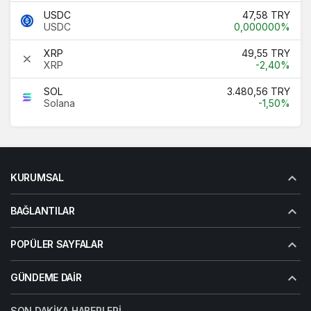
USDC
47,58 TRY
USDC
0,000000%
XRP
49,55 TRY
XRP
-2,40%
SOL
3.480,56 TRY
Solana
-1,50%
KURUMSAL
BAĞLANTILAR
POPÜLER SAYFALAR
GÜNDEME DAIR
SON DAKIKA HABERLERI