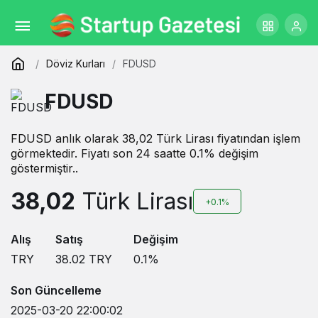
Döviz Kurları
FDUSD
FDUSD
FDUSD anlık olarak 38,02 Türk Lirası fiyatından işlem
görmektedir. Fiyatı son 24 saatte 0.1% değişim
göstermiştir..
38,02
Türk Lirası
+0.1%
Alış
Satış
Değişim
TRY
38.02
TRY
0.1
%
Son Güncelleme
2025-03-20 22:00:02