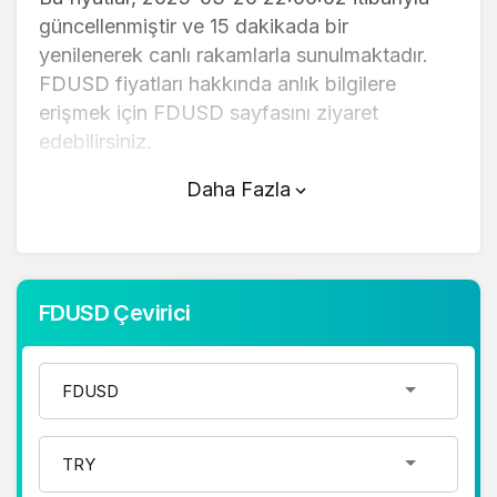
güncellenmiştir ve 15 dakikada bir
yenilenerek canlı rakamlarla sunulmaktadır.
FDUSD fiyatları hakkında anlık bilgilere
erişmek için FDUSD sayfasını ziyaret
edebilirsiniz.
Daha Fazla
FDUSD (TL) fiyatı bugün düştü.
FDUSD anlık olarak 38,02 TL fiyatından
işlem görmektedir ve 24 saatlik yaklaşık
işlem hacmi 0. Fiyatı son 24 saatte 0,100000
FDUSD Çevirici
değişim göstermiştir..
FDUSD hesaplama işlemleri için, sayfanın
üstünde yer alan çevirici aracını kullanarak
mevcut fiyatlar üzerinden hızlı ve kolay bir
şekilde çevirme işlemlerinizi