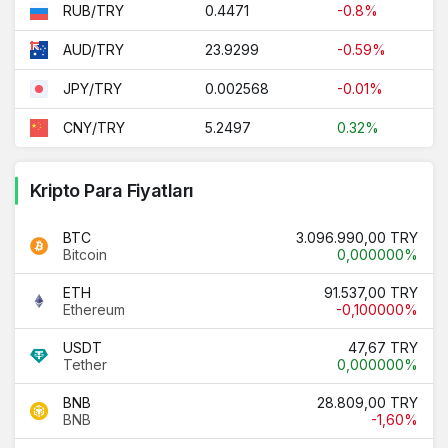
0.4471
-0.8%
RUB/TRY
23.9299
-0.59%
AUD/TRY
0.002568
-0.01%
JPY/TRY
5.2497
0.32%
CNY/TRY
Kripto Para Fiyatları
BTC
3.096.990,00 TRY
Bitcoin
0,000000%
ETH
91.537,00 TRY
Ethereum
-0,100000%
USDT
47,67 TRY
Tether
0,000000%
BNB
28.809,00 TRY
BNB
-1,60%