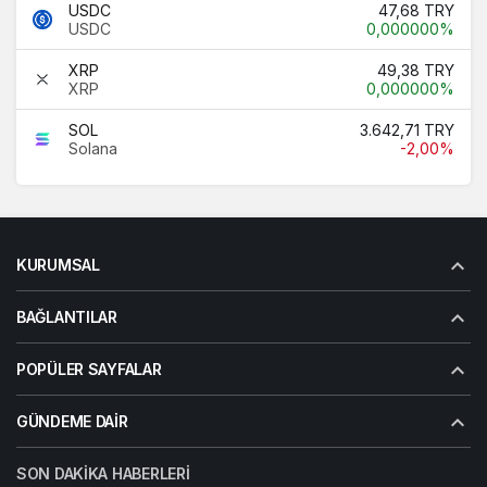
USDC
47,68 TRY
USDC
0,000000%
XRP
49,38 TRY
XRP
0,000000%
SOL
3.642,71 TRY
Solana
-2,00%
KURUMSAL
BAĞLANTILAR
POPÜLER SAYFALAR
GÜNDEME DAIR
SON DAKIKA HABERLERI