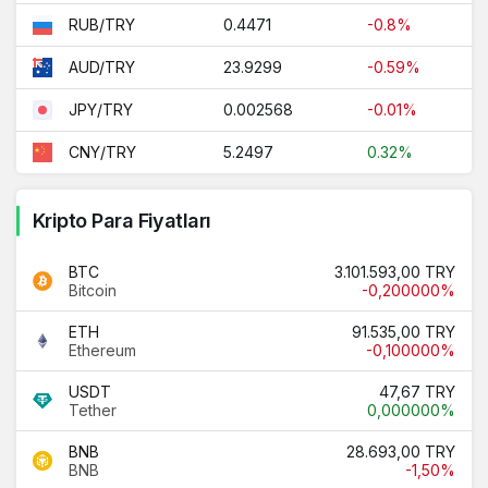
0.4471
-0.8%
RUB/TRY
23.9299
-0.59%
AUD/TRY
0.002568
-0.01%
JPY/TRY
5.2497
0.32%
CNY/TRY
Kripto Para Fiyatları
BTC
3.101.593,00 TRY
Bitcoin
-0,200000%
ETH
91.535,00 TRY
Ethereum
-0,100000%
USDT
47,67 TRY
Tether
0,000000%
BNB
28.693,00 TRY
BNB
-1,50%