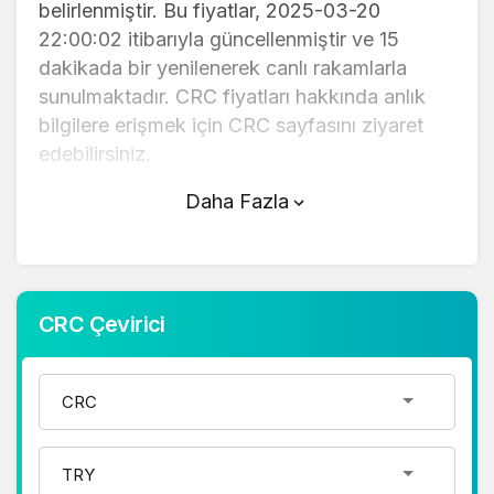
belirlenmiştir. Bu fiyatlar, 2025-03-20
22:00:02 itibarıyla güncellenmiştir ve 15
dakikada bir yenilenerek canlı rakamlarla
sunulmaktadır. CRC fiyatları hakkında anlık
bilgilere erişmek için CRC sayfasını ziyaret
edebilirsiniz.
Daha Fazla
CRC (TL) fiyatı bugün düştü.
CRC anlık olarak 0,076100 TL fiyatından
işlem görmektedir ve 24 saatlik yaklaşık
işlem hacmi 0. Fiyatı son 24 saatte 0,100000
CRC Çevirici
değişim göstermiştir..
CRC hesaplama işlemleri için, sayfanın
üstünde yer alan çevirici aracını kullanarak
mevcut fiyatlar üzerinden hızlı ve kolay bir
şekilde çevirme işlemlerinizi