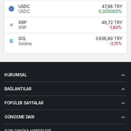
USDC
47,68 TRY
USDC
0,000000%
XRP
49,72 TRY
XRP
-1,80%
SOL
3.636,89 TRY
Solana
-3,10%
KURUMSAL
BAĞLANTILAR
POPÜLER SAYFALAR
GÜNDEME DAIR
SON DAKIKA HABERLERI