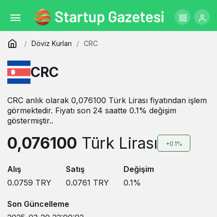
Döviz Kurları
CRC
CRC
CRC anlık olarak 0,076100 Türk Lirası fiyatından işlem
görmektedir. Fiyatı son 24 saatte 0.1% değişim
göstermiştir..
0,076100
Türk Lirası
+0.1%
Alış
Satış
Değişim
0.0759
TRY
0.0761
TRY
0.1
%
Son Güncelleme