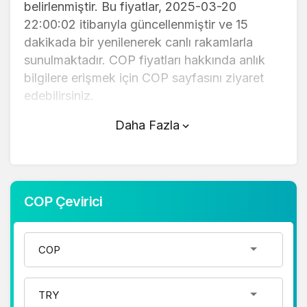
belirlenmiştir. Bu fiyatlar, 2025-03-20
22:00:02 itibarıyla güncellenmiştir ve 15
dakikada bir yenilenerek canlı rakamlarla
sunulmaktadır. COP fiyatları hakkında anlık
bilgilere erişmek için COP sayfasını ziyaret
edebilirsiniz.
Daha Fazla
COP (TL) fiyatı bugün yükseldi.
COP anlık olarak 0,009100 TL fiyatından
işlem görmektedir ve 24 saatlik yaklaşık
işlem hacmi 0. Fiyatı son 24 saatte
COP Çevirici
-0,400000 değişim göstermiştir..
COP hesaplama işlemleri için, sayfanın
üstünde yer alan çevirici aracını kullanarak
mevcut fiyatlar üzerinden hızlı ve kolay bir
şekilde çevirme işlemlerinizi