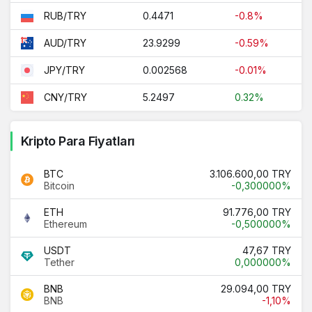
0.4471
-0.8%
RUB/TRY
23.9299
-0.59%
AUD/TRY
0.002568
-0.01%
JPY/TRY
5.2497
0.32%
CNY/TRY
Kripto Para Fiyatları
BTC
3.106.600,00 TRY
Bitcoin
-0,300000%
ETH
91.776,00 TRY
Ethereum
-0,500000%
USDT
47,67 TRY
Tether
0,000000%
BNB
29.094,00 TRY
BNB
-1,10%