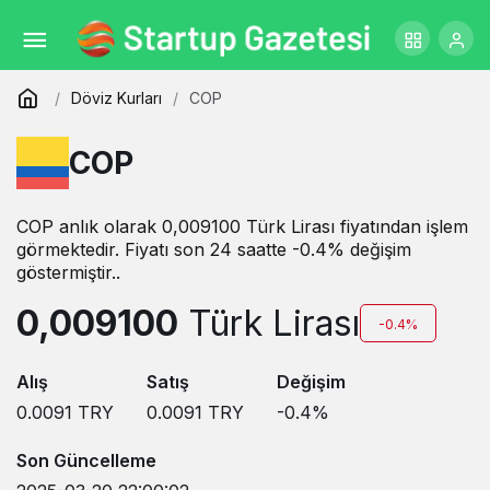
Döviz Kurları
COP
COP
COP anlık olarak 0,009100 Türk Lirası fiyatından işlem
görmektedir. Fiyatı son 24 saatte -0.4% değişim
göstermiştir..
0,009100
Türk Lirası
-0.4%
Alış
Satış
Değişim
0.0091
TRY
0.0091
TRY
-0.4
%
Son Güncelleme