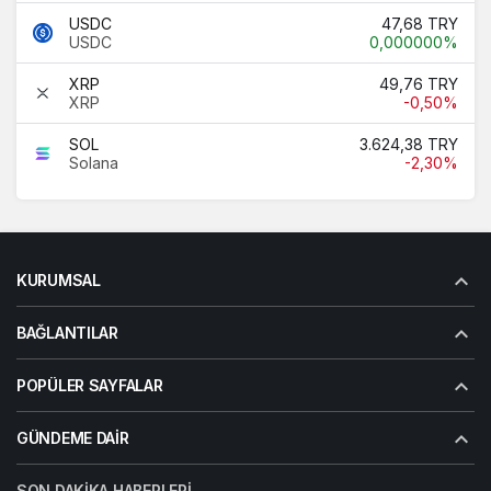
USDC
47,68 TRY
USDC
0,000000%
XRP
49,76 TRY
XRP
-0,50%
SOL
3.624,38 TRY
Solana
-2,30%
KURUMSAL
BAĞLANTILAR
POPÜLER SAYFALAR
GÜNDEME DAIR
SON DAKIKA HABERLERI