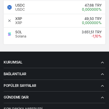
USDC
47,68 TRY
USDC
0,000000%
XRP
49,50 TRY
XRP
0,000000%
SOL
3.651,51 TRY
Solana
-1,10%
KURUMSAL
BAĞLANTILAR
POPÜLER SAYFALAR
GÜNDEME DAIR
SON DAKIKA HABERLERI