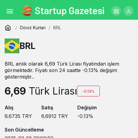
Döviz Kurları
BRL
BRL
BRL anlık olarak 6,69 Türk Lirası fiyatından işlem
görmektedir. Fiyatı son 24 saatte -0.13% değişim
göstermiştir..
6,69
Türk Lirası
-0.13%
Alış
Satış
Değişim
6.6735
TRY
6.6912
TRY
-0.13
%
Son Güncelleme