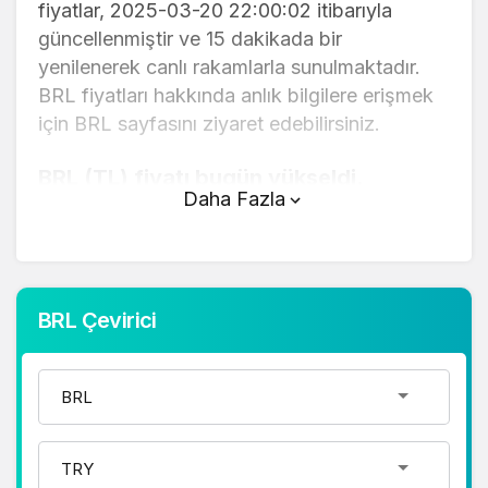
fiyatlar, 2025-03-20 22:00:02 itibarıyla
güncellenmiştir ve 15 dakikada bir
yenilenerek canlı rakamlarla sunulmaktadır.
BRL fiyatları hakkında anlık bilgilere erişmek
için BRL sayfasını ziyaret edebilirsiniz.
BRL (TL) fiyatı bugün yükseldi.
Daha Fazla
BRL anlık olarak 6,69 TL fiyatından işlem
görmektedir ve 24 saatlik yaklaşık işlem
hacmi 0. Fiyatı son 24 saatte -0,130000
değişim göstermiştir..
BRL Çevirici
BRL hesaplama işlemleri için, sayfanın
üstünde yer alan çevirici aracını kullanarak
mevcut fiyatlar üzerinden hızlı ve kolay bir
şekilde çevirme işlemlerinizi
gerçekleştirebilirsiniz. BRL fiyatları hakkında