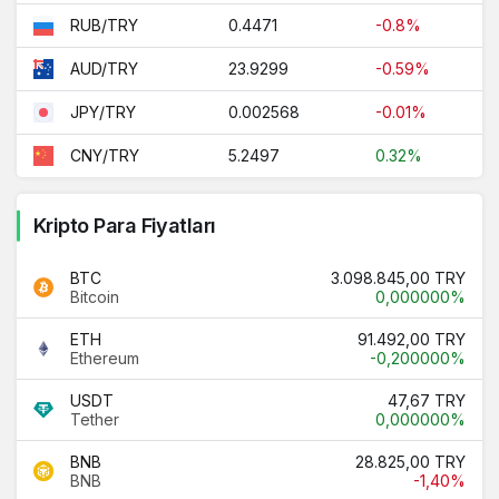
0.4471
-0.8%
RUB/TRY
23.9299
-0.59%
AUD/TRY
0.002568
-0.01%
JPY/TRY
5.2497
0.32%
CNY/TRY
Kripto Para Fiyatları
BTC
3.098.845,00 TRY
Bitcoin
0,000000%
ETH
91.492,00 TRY
Ethereum
-0,200000%
USDT
47,67 TRY
Tether
0,000000%
BNB
28.825,00 TRY
BNB
-1,40%