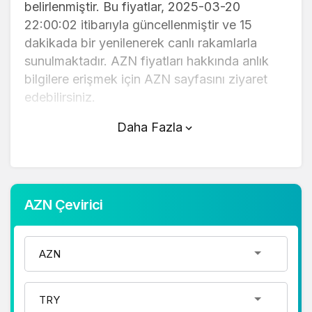
belirlenmiştir. Bu fiyatlar, 2025-03-20
22:00:02 itibarıyla güncellenmiştir ve 15
dakikada bir yenilenerek canlı rakamlarla
sunulmaktadır. AZN fiyatları hakkında anlık
bilgilere erişmek için AZN sayfasını ziyaret
edebilirsiniz.
Daha Fazla
AZN (TL) fiyatı bugün düştü.
AZN anlık olarak 1.000,00 TL fiyatından işlem
görmektedir ve 24 saatlik yaklaşık işlem
hacmi 0. Fiyatı son 24 saatte 0,000000
AZN Çevirici
değişim göstermiştir..
AZN hesaplama işlemleri için, sayfanın
üstünde yer alan çevirici aracını kullanarak
mevcut fiyatlar üzerinden hızlı ve kolay bir
şekilde çevirme işlemlerinizi