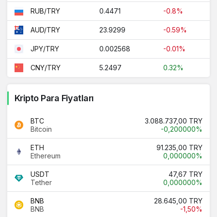
0.4471
-0.8%
RUB/TRY
23.9299
-0.59%
AUD/TRY
0.002568
-0.01%
JPY/TRY
5.2497
0.32%
CNY/TRY
Kripto Para Fiyatları
BTC
3.088.737,00 TRY
Bitcoin
-0,200000%
ETH
91.235,00 TRY
Ethereum
0,000000%
USDT
47,67 TRY
Tether
0,000000%
BNB
28.645,00 TRY
BNB
-1,50%