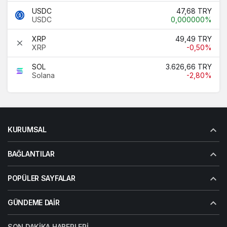
USDC
47,68 TRY
USDC
0,000000%
XRP
49,49 TRY
XRP
-0,50%
SOL
3.626,66 TRY
Solana
-2,80%
KURUMSAL
BAĞLANTILAR
POPÜLER SAYFALAR
GÜNDEME DAIR
SON DAKIKA HABERLERI