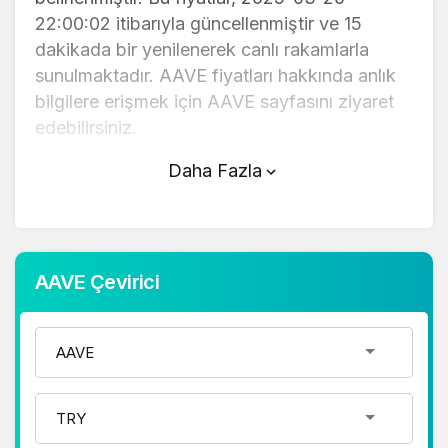
22:00:02 itibarıyla güncellenmiştir ve 15
dakikada bir yenilenerek canlı rakamlarla
sunulmaktadır. AAVE fiyatları hakkında anlık
bilgilere erişmek için AAVE sayfasını ziyaret
edebilirsiniz.
Daha Fazla
AAVE (TL) fiyatı bugün yükseldi.
AAVE anlık olarak 6.638,00 TL fiyatından
işlem görmektedir ve 24 saatlik yaklaşık
işlem hacmi 0. Fiyatı son 24 saatte -4,42
AAVE Çevirici
değişim göstermiştir..
AAVE hesaplama işlemleri için, sayfanın
üstünde yer alan çevirici aracını kullanarak
mevcut fiyatlar üzerinden hızlı ve kolay bir
şekilde çevirme işlemlerinizi