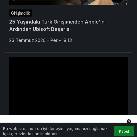
Girişimcilik
25 Yaşındaki Türk Girişimciden Apple’ın
Ardından Ubisoft Başarısı
23 Temmuz 2026 - Per - 18:13
0
Yapay Zeka
Bu web sitesinde en iyi deneyimi yaşamanızı sağlamak
Anasayfa
Akış
Hesabım
Bildirimler
Kabul
Kimi K3 Üç Günde Duvara Çarptı: Açık Model
için çerezler kullanılmaktadır.