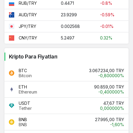
0.4471
-0.8%
RUB/TRY
23.9299
-0.59%
AUD/TRY
0.002568
-0.01%
JPY/TRY
5.2497
0.32%
CNY/TRY
Kripto Para Fiyatları
BTC
3.067.234,00 TRY
Bitcoin
-0,800000%
ETH
90.859,00 TRY
Ethereum
-0,400000%
USDT
47,67 TRY
Tether
0,000000%
BNB
27.995,00 TRY
BNB
-1,60%