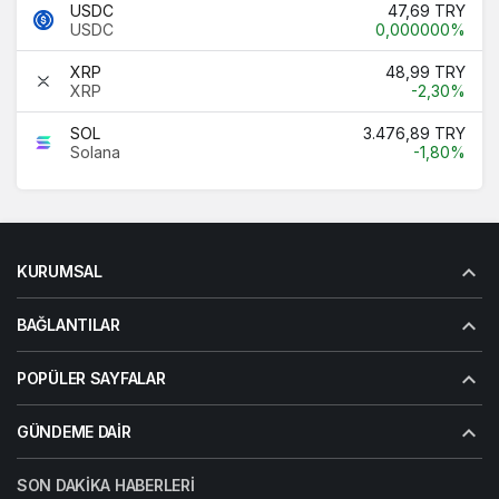
USDC
47,69 TRY
USDC
0,000000%
XRP
48,99 TRY
XRP
-2,30%
SOL
3.476,89 TRY
Solana
-1,80%
KURUMSAL
BAĞLANTILAR
POPÜLER SAYFALAR
GÜNDEME DAIR
SON DAKIKA HABERLERI