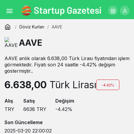
Döviz Kurları
AAVE
AAVE
AAVE anlık olarak 6.638,00 Türk Lirası fiyatından işlem
görmektedir. Fiyatı son 24 saatte -4.42% değişim
göstermiştir..
6.638,00
Türk Lirası
-4.42%
Alış
Satış
Değişim
TRY
6638
TRY
-4.42
%
Son Güncelleme
2025-03-20 22:00:02