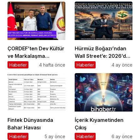
ÇORDEF’ten Dev Kültür
Hürmüz Boğazı’ndan
ve Markalaşma
Wall Street’e: 2026’da
Hamlesi: Projelerin
Doların Kaderi ve Türk
Haberler
4 hafta önce
Haberler
4 ay önce
Başına Mürsel Ferhat
Girişimcinin “Navlun”
Sağlam Getirildi
İmtihanı
Fintek Dünyasında
İçerik Kıyametinden
Bahar Havası
Çıkış
Haberler
5 ay önce
Haberler
6 ay önce