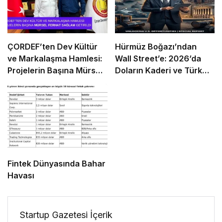
ÇORDEF’ten Dev Kültür
Hürmüz Boğazı’ndan
ve Markalaşma Hamlesi:
Wall Street’e: 2026’da
Projelerin Başına Mürsel
Doların Kaderi ve Türk
Ferhat Sağlam Getirildi
Girişimcinin “Navlun”
İmtihanı
Fintek Dünyasında Bahar
Havası
Startup Gazetesi İçerik