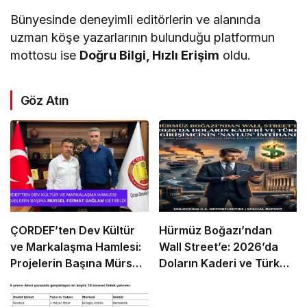
Bünyesinde deneyimli editörlerin ve alanında
uzman köşe yazarlarının bulunduğu platformun
mottosu ise
Doğru Bilgi, Hızlı Erişim
oldu.
Göz Atın
ÇORDEF’ten Dev Kültür
Hürmüz Boğazı’ndan
ve Markalaşma Hamlesi:
Wall Street’e: 2026’da
Projelerin Başına Mürsel
Doların Kaderi ve Türk
Ferhat Sağlam Getirildi
Girişimcinin “Navlun”
İmtihanı