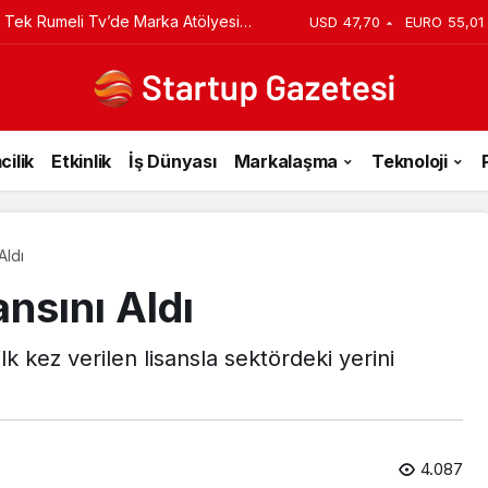
USD
47,70
EURO
55,01
du
cilik
Etkinlik
İş Dünyası
Markalaşma
Teknoloji
Aldı
ansını Aldı
lk kez verilen lisansla sektördeki yerini
4.087