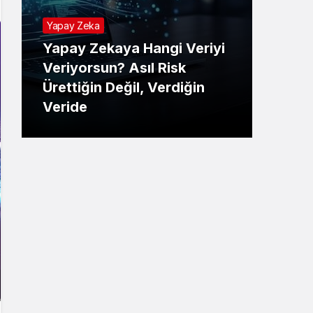
Yapay Zeka
Yapay Zekaya Hangi Veriyi
Tekno
Veriyorsun? Asıl Risk
Ürettiğin Değil, Verdiğin
E-P
Veride
Ne 