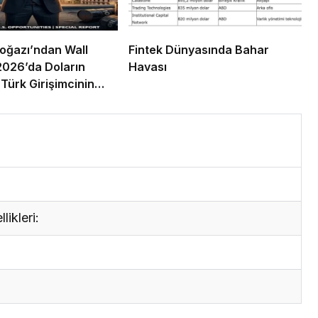
oğazı’ndan Wall
Fintek Dünyasında Bahar
 2026’da Doların
Havası
 Türk Girişimcinin
İmtihanı
ikleri: