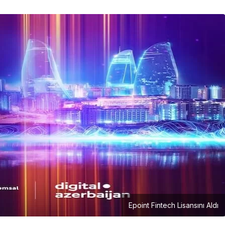
Girişimcilik
Mürsel Ferhat Sağlam Tek
Rumeli Tv’de Marka
Atölyesi Programına Konuk
Oldu
Epoint Fintech Lisansını Aldı