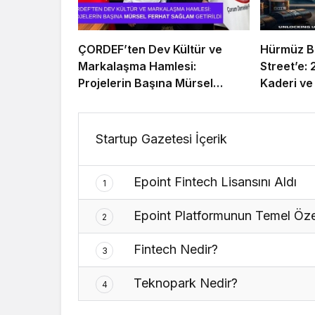
ÇORDEF’ten Dev Kültür ve
Hürmüz B
Markalaşma Hamlesi:
Street’e:
Projelerin Başına Mürsel
Kaderi ve
Ferhat Sağlam Getirildi
“Navlun” 
Startup Gazetesi İçerik
Epoint Fintech Lisansını Aldı
1
Epoint Platformunun Temel Özell
2
Fintech Nedir?
3
Teknopark Nedir?
4