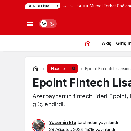
SON GELIŞMELER
Programına Konuk Ol
Akış
Girişim
Epoint Fintech Lisansını 
Haberler
Epoint Fintech Lis
Azerbaycan’ın fintech lideri Epoint, i
güçlendirdi.
Yasemin Efe
tarafından yayınlandı
28 Ağustos 2024, 15:18
yayınlandı