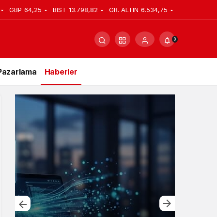
GBP
64,25
BIST
13.798,82
GR. ALTIN
6.534,75
0
Pazarlama
Haberler