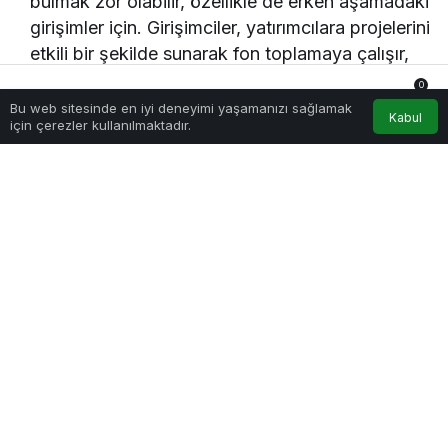
bulmak zor olabilir, özellikle de erken aşamadaki
girişimler için. Girişimciler, yatırımcılara projelerini
etkili bir şekilde sunarak fon toplamaya çalışır,
ancak riskler nedeniyle birçok yatırımcı temkinli
0
davranır.
Bu web sitesinde en iyi deneyimi yaşamanızı sağlamak
Anasayfa
Akış
Hesabım
Bildirimler
Kabul
için çerezler kullanılmaktadır.
Pazar Uyumu:
Girişimlerin geliştirdikleri ürün
veya hizmetlerin pazarda ne kadar talep
göreceği her zaman garanti değildir. Teknoloji
çok yenilikçi olsa bile, müşteri ihtiyaçları ve
pazar beklentileriyle uyumlu olmaması
durumunda başarısız olabilir.
Rekabetin Yoğunluğu:
Teknoloji sektörü
oldukça rekabetçi bir alandır. Büyük şirketler ve
diğer girişimler, sürekli yeni ürün ve hizmetler
sunarak pazarın dinamiklerini hızla değiştirebilir.
Bu ortamda küçük teknoloji girişimlerinin öne
çıkması zor olabilir.