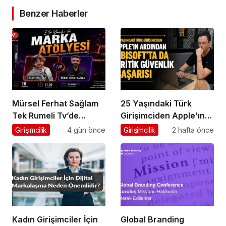
Benzer Haberler
Mürsel Ferhat Sağlam
25 Yaşındaki Türk
Tek Rumeli Tv’de
Girişimciden Apple’ın
Marka Atölyesi
Ardından Ubisoft
Girişimcilik
4 gün önce
Girişimcilik
2 hafta önce
Programına Konuk
Başarısı
Oldu
Kadın Girişimciler İçin
Global Branding