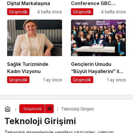
Dijital Markalaşma
Conference GBC
Misyonu Hakkında
Girişimcilik
4 hafta önce
Girişimcilik
4 hafta önce
Merak Edilenler
Sağlık Turizminde
Gençlerin Umudu
Kadın Vizyonu
“Büyüt Hayallerini” ile
267 Genç Daha
Girişimcilik
1 ay önce
Girişimcilik
1 ay önce
Kanatlandı
Teknoloji Girişimi
Girişimcilik
Teknoloji Girişimi
Teknoloji girişimleriyle yenilikçi çözümler, yatırım