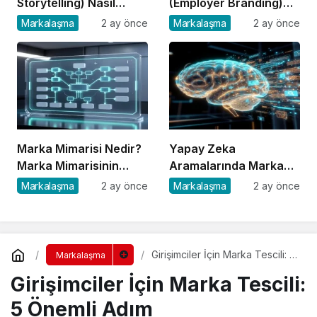
Storytelling) Nasıl
(Employer Branding)
Oluşturulur?
Nedir?
Markalaşma
2 ay önce
Markalaşma
2 ay önce
Marka Mimarisi Nedir?
Yapay Zeka
Marka Mimarisinin
Aramalarında Marka
Türleri ve Önemi
Görünürlüğü Nasıl
Markalaşma
2 ay önce
Markalaşma
2 ay önce
Sağlanır?
Girişimciler İçin Marka Tescili: 5
Markalaşma
Önemli Adım
Girişimciler İçin Marka Tescili:
5 Önemli Adım