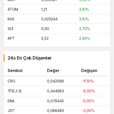
ATOM
1,21
3,10%
KAS
0,023244
3,10%
SUI
0,60
2,70%
APT
0,52
2,60%
24s En Çok Düşenler
Sembol
Değer
Değişim
CRO
0,042068
-11,10%
币安人生
0,444983
-6,00%
ENA
0,078445
-5,00%
JST
0,088480
-3,00%