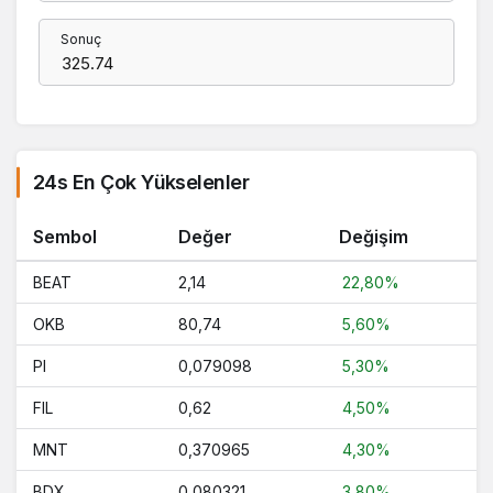
Sonuç
24s En Çok Yükselenler
Sembol
Değer
Değişim
BEAT
2,14
22,80%
OKB
80,74
5,60%
PI
0,079098
5,30%
FIL
0,62
4,50%
MNT
0,370965
4,30%
BDX
0,080321
3,80%