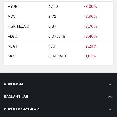
HYPE
47,20
-3,00%
VVV
9,72
-2,90%
FIGR_HELOC
0,87
-2,70%
ALGO
0,075349
-2,40%
NEAR
1,39
-2,20%
SKY
0,046840
-1,60%
KURUMSAL
BAĞLANTILAR
POPÜLER SAYFALAR