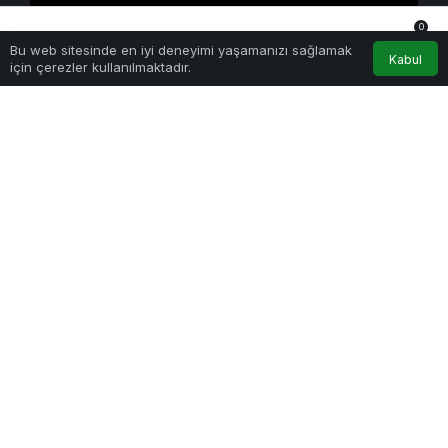
0
Yapay Zeka
Bu web sitesinde en iyi deneyimi yaşamanızı sağlamak
Anasayfa
Akış
Hesabım
Bildirimler
Kabul
Kimi K3 Üç Günde Duvara Çarptı: Açık Model
için çerezler kullanılmaktadır.
Yarışında Asıl Rekabet Zekâ Değil, Dağıtım
21 Temmuz 2026 - Sal - 1:06
Etkinlik
Franchise Ekosisteminde Yeni Dönem Başlıyor: