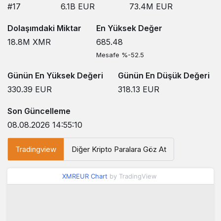
#17
6.1B
EUR
73.4M
EUR
Dolaşımdaki Miktar
En Yüksek Değer
18.8M
XMR
685.48
Mesafe %-52.5
Günün En Yüksek Değeri
Günün En Düşük Değeri
330.39
EUR
318.13
EUR
Son Güncelleme
08.08.2026 14:55:10
Tradingview
Diğer Kripto Paralara Göz At
XMREUR Chart
by TradingView