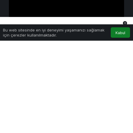
0
Yapay Zeka
Bu web sitesinde en iyi deneyimi yaşamanızı sağlamak
Anasayfa
Akış
Hesabım
Bildirimler
Kabul
Kimi K3 Üç Günde Duvara Çarptı: Açık Model
için çerezler kullanılmaktadır.
Yarışında Asıl Rekabet Zekâ Değil, Dağıtım
21 Temmuz 2026 - Sal - 1:06