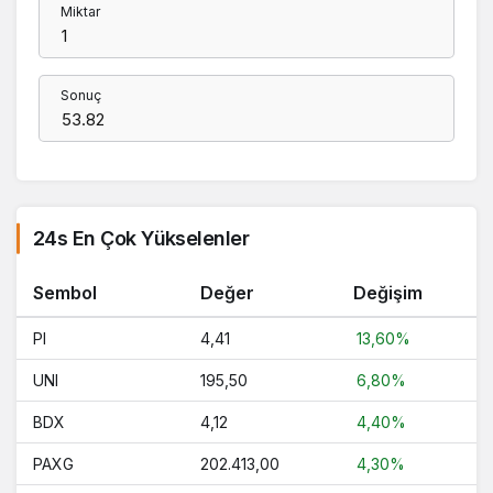
Miktar
Sonuç
24s En Çok Yükselenler
Sembol
Değer
Değişim
PI
4,41
13,60%
UNI
195,50
6,80%
BDX
4,12
4,40%
PAXG
202.413,00
4,30%