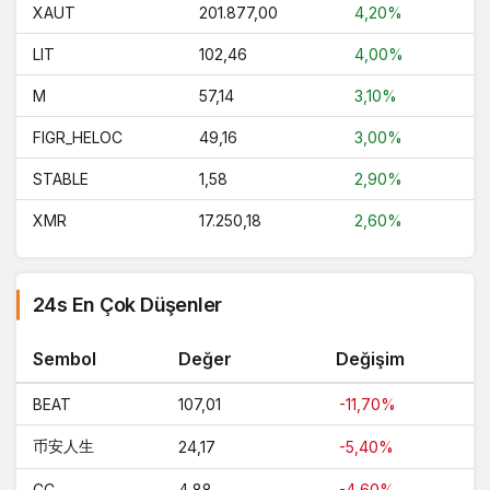
XAUT
201.877,00
4,20%
LIT
102,46
4,00%
M
57,14
3,10%
FIGR_HELOC
49,16
3,00%
STABLE
1,58
2,90%
XMR
17.250,18
2,60%
24s En Çok Düşenler
Sembol
Değer
Değişim
BEAT
107,01
-11,70%
币安人生
24,17
-5,40%
CC
4,88
-4,60%