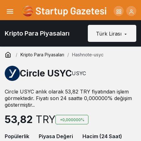
Kripto Para Piyasaları
Türk Lirası
Kripto Para Piyasaları
Hashnote-usyc
Circle USYC
USYC
Circle USYC anlık olarak 53,82 TRY fiyatından işlem
görmektedir. Fiyatı son 24 saatte 0,000000% değişim
göstermiştir..
53,82
TRY
+0,000000%
Popülerlik
Piyasa Değeri
Hacim (24 Saat)