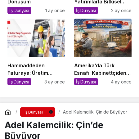
Dönüşüm
Yatırımlarla Bitkisel
İthalata Savaş Açan
İş Dünyası
1 ay önce
İş Dünyası
2 ay önce
Yerli Tesis!
Hammaddeden
Amerika’da Türk
Faturaya: Üretim
Esnafı: Kabinettçiden
İşletmelerinde Kopuk
Amazon Kitapçısına
İş Dünyası
3 ay önce
İş Dünyası
4 ay önce
Sistemlerin Sessiz
Bedeli
Adel Kalemcilik: Çin’de Büyüyor
İş Dünyası
Adel Kalemcilik: Çin’de
Büyüyor