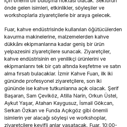
için önemli bir buluşma noktası olacak. Sektörün
önde gelen isimleri, etkinlikler, söyleşiler ve
workshoplarla ziyaretçilerle bir araya gelecek.
Fuar, kahve endüstrisinde kullanılan öğütücülerden
kavurma makinelerine, malzemelerden kahve
dükkânı ekipmanlarına kadar geniş bir ürün
yelpazesini ziyaretçilere sunacak. Ziyaretçiler,
kahve endüstrisinin en yenilikçi ürünlerini ve
ekipmanlarını tek bir çatı altında keşfetme ve satın
alma fırsatı bulacaklar. İzmir Kahve Fuarı, ilk iki
gününde profesyonel ziyaretçilere, son iki
gününde ise kahve tutkunlarına açık olacak. Şerif
Başaran, Sam Çeviköz, Atilla Narin, Orkun Üstel,
Aykut Yaşar, Atahan Kaygusuz, İsmail Gökcan,
Serkan Özkan ve Funda Açıkgöz gibi önemli
isimlerin yer alacağı söyleşi ve workshoplar,
ziyaretçilere keyifli anlar yaşatacak. Fuar, 10:00-