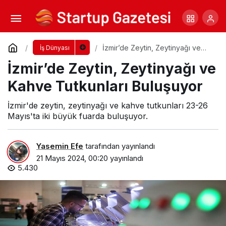
Adel Kalemcilik: Çin’de Büyüyor
Yorum Yap
Paylaş
İzmir’de Zeytin, Zeytinyağı ve
İş Dünyası
Kahve Tutkunları Buluşuyor
İzmir’de Zeytin, Zeytinyağı ve
Kahve Tutkunları Buluşuyor
İzmir'de zeytin, zeytinyağı ve kahve tutkunları 23-26
Mayıs'ta iki büyük fuarda buluşuyor.
Yasemin Efe
tarafından yayınlandı
21 Mayıs 2024, 00:20
yayınlandı
5.430