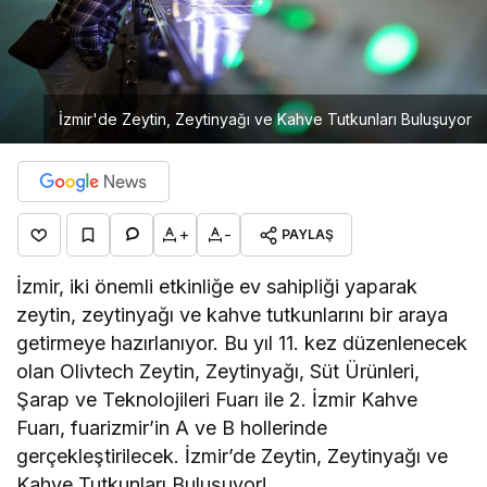
İzmir'de Zeytin, Zeytinyağı ve Kahve Tutkunları Buluşuyor
+
-
PAYLAŞ
İzmir, iki önemli etkinliğe ev sahipliği yaparak
zeytin, zeytinyağı ve kahve tutkunlarını bir araya
getirmeye hazırlanıyor. Bu yıl 11. kez düzenlenecek
olan Olivtech Zeytin, Zeytinyağı, Süt Ürünleri,
Şarap ve Teknolojileri Fuarı ile 2. İzmir Kahve
Fuarı, fuarizmir’in A ve B hollerinde
gerçekleştirilecek. İzmir’de Zeytin, Zeytinyağı ve
Kahve Tutkunları Buluşuyor!