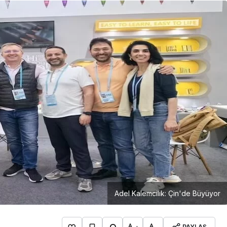
Girişimcilik
Mürsel Ferhat Sağlam Tek
Rumeli Tv’de Marka
Atölyesi Programına Konuk
Oldu
Adel Kalemcilik: Çin'de Büyüyor
PAYLAŞ