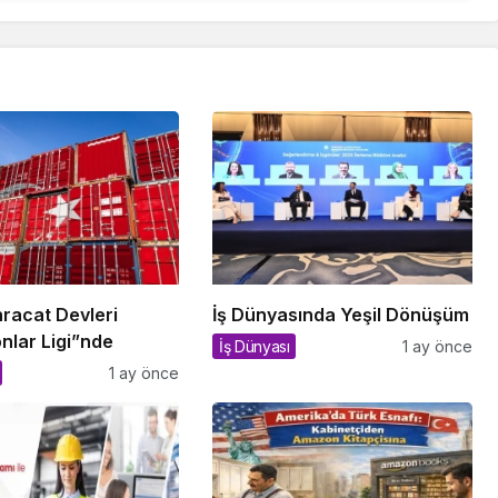
hracat Devleri
İş Dünyasında Yeşil Dönüşüm
nlar Ligi”nde
İş Dünyası
1 ay önce
1 ay önce