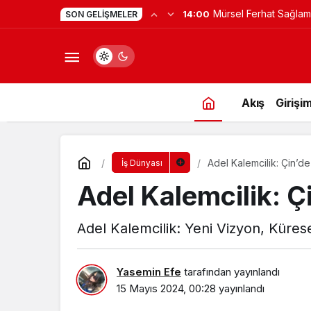
Yapay Zekaya Hangi Ver
0:23
SON GELIŞMELER
Değil, Verdiğin Veride
Akış
Girişim
Adel Kalemcilik: Çin’d
İş Dünyası
Adel Kalemcilik: Ç
Adel Kalemcilik: Yeni Vizyon, Küre
Yasemin Efe
tarafından yayınlandı
15 Mayıs 2024, 00:28
yayınlandı