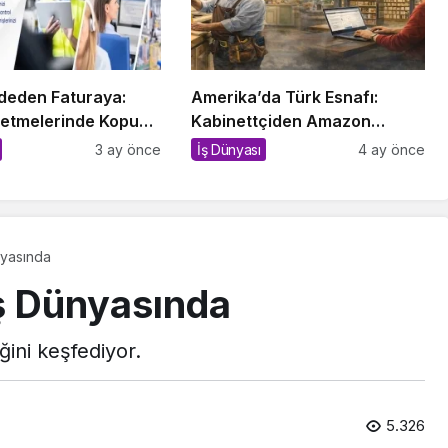
eden Faturaya:
Amerika’da Türk Esnafı:
şletmelerinde Kopuk
Kabinettçiden Amazon
in Sessiz Bedeli
Kitapçısına
3 ay önce
İş Dünyası
4 ay önce
ünyasında
 İş Dünyasında
eğini keşfediyor.
5.326