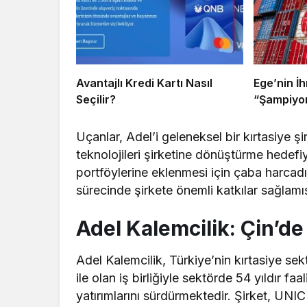
Avantajlı Kredi Kartı Nasıl
Ege’nin İh
Seçilir?
“Şampiyon
Uçanlar, Adel’i geleneksel bir kırtasiye ş
teknolojileri şirketine dönüştürme hedef
portföylerine eklenmesi için çaba harcadı
sürecinde şirkete önemli katkılar sağlamış
Adel Kalemcilik: Çin’d
Adel Kalemcilik, Türkiye’nin kırtasiye sek
ile olan iş birliğiyle sektörde 54 yıldır f
yatırımlarını sürdürmektedir. Şirket, UNIC