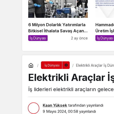
6 Milyon Dolarlık Yatırımlarla
Hammadd
Bitkisel İthalata Savaş Açan
Üretim İ
Yerli Tesis!
Sistemler
İş Dünyası
2 ay önce
İş Dünyası
Elektrikli Araçlar İş D
İş Dünyası
Elektrikli Araçlar
İş liderleri elektrikli araçların gelec
Kaan Yüksek
tarafından yayınlandı
9 Mayıs 2024, 00:58
yayınlandı