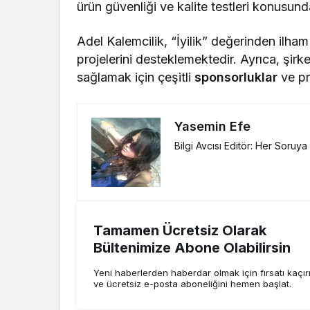
ürün güvenliği ve kalite testleri konusunda
Adel Kalemcilik, “İyilik” değerinden ilh
projelerini desteklemektedir. Ayrıca, şirk
sağlamak için çeşitli
sponsorluklar
ve pr
Yasemin Efe
Bilgi Avcısı Editör: Her Soruy
Tamamen Ücretsiz Olarak
Bültenimize Abone Olabilirsin
Yeni haberlerden haberdar olmak için fırsatı kaçı
ve ücretsiz e-posta aboneliğini hemen başlat.