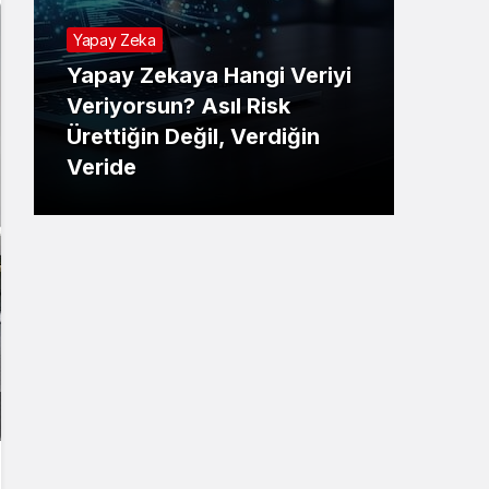
Yapay Zeka
Yapay Zekaya Hangi Veriyi
Tekno
Veriyorsun? Asıl Risk
Ürettiğin Değil, Verdiğin
E-P
Veride
Ne 