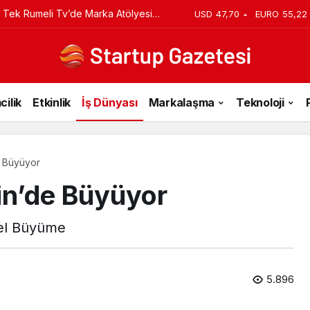
iyi Veriyorsun? Asıl Risk Ürettiğin
USD
47,70
EURO
55,22
cilik
Etkinlik
İş Dünyası
Markalaşma
Teknoloji
e Büyüyor
in’de Büyüyor
sel Büyüme
5.896