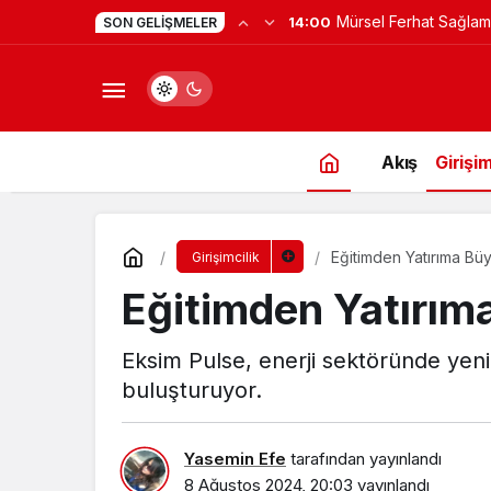
Mürsel Ferhat Sağlam
14:00
SON GELIŞMELER
Programına Konuk Ol
Akış
Girişim
Eğitimden Yatırıma Bü
Girişimcilik
Eğitimden Yatırım
Eksim Pulse, enerji sektöründe yenili
buluşturuyor.
Yasemin Efe
tarafından yayınlandı
8 Ağustos 2024, 20:03
yayınlandı