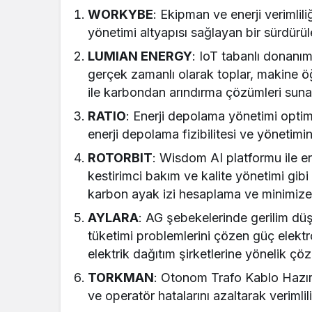
WORKYBE
: Ekipman ve enerji verimlili
yönetimi altyapısı sağlayan bir sürdürüle
LUMIAN ENERGY
: IoT tabanlı donanım
gerçek zamanlı olarak toplar, makine öğ
ile karbondan arındırma çözümleri sunar.
RATIO
: Enerji depolama yönetimi optimi
enerji depolama fizibilitesi ve yönetimini
ROTORBIT
: Wisdom AI platformu ile en
kestirimci bakım ve kalite yönetimi gibi 
karbon ayak izi hesaplama ve minimize 
AYLARA
: AG şebekelerinde gerilim düş
tüketimi problemlerini çözen güç elektron
elektrik dağıtım şirketlerine yönelik çö
TORKMAN
: Otonom Trafo Kablo Hazırl
ve operatör hatalarını azaltarak verimliliğ