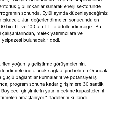
mentorluk gibi imkanlar sunarak enerji sektöründe
. Programın sonunda, Eylül ayında düzenleyeceğimiz
sına çıkacak. Jüri değerlendirmeleri sonucunda en
200 bin TL ve 100 bin TL ile ödüllendireceğiz. Bu
alışanlarından, melek yatırımcılara ve
ı yelpazesi bulunacak.” dedi.
irilen yoğun iş geliştirme görüşmelerinin,
eğerlendirmelerine olanak sağladığını belirten Oruncak,
 güçlü bağlantılar kurmalarını ve potansiyel iş
 Ayrıca, program sonuna kadar girişimlere 30 saatlik
 Böylece, girişimlerin yatırım çekme kapasitelerini
irmeleri amaçlanıyor.” ifadelerini kullandı.