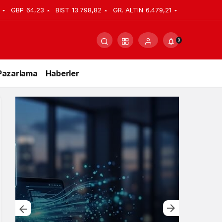
GBP
64,23
BIST
13.798,82
GR. ALTIN
6.479,21
0
Pazarlama
Haberler