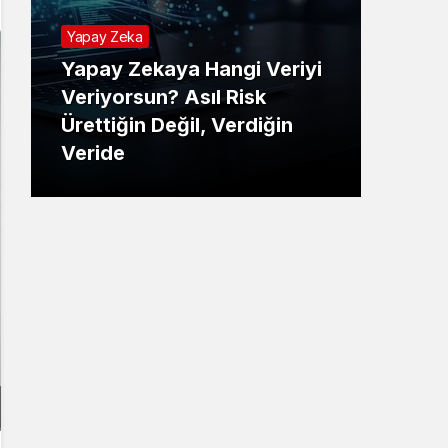
Yapay Zeka
Yapay Zekaya Hangi Veriyi
Tekno
Veriyorsun? Asıl Risk
Ürettiğin Değil, Verdiğin
E-P
Veride
Ne 