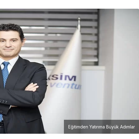
Girişimcilik
Mürsel Ferhat Sağlam Tek
Rumeli Tv’de Marka
Atölyesi Programına Konuk
Oldu
Eğitimden Yatırıma Büyük Adımlar