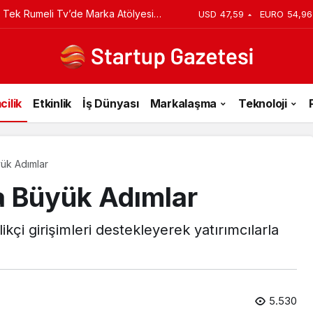
 Tek Rumeli Tv’de Marka Atölyesi
USD
47,59
EURO
54,96
du
cilik
Etkinlik
İş Dünyası
Markalaşma
Teknoloji
yük Adımlar
a Büyük Adımlar
kçi girişimleri destekleyerek yatırımcılarla
5.530