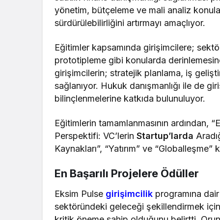
yönetim, bütçeleme ve mali analiz konuları
sürdürülebilirliğini artırmayı amaçlıyor.
Eğitimler kapsamında girişimcilere; sektö
prototipleme gibi konularda derinlemesin
girişimcilerin; stratejik planlama, iş geliş
sağlanıyor. Hukuk danışmanlığı ile de gir
bilinçlenmelerine katkıda bulunuluyor.
Eğitimlerin tamamlanmasının ardından, “Et
Perspektifi: VC’lerin
Startup’larda
Aradığ
Kaynakları”, “Yatırım” ve “Globalleşme” k
En Başarılı Projelere Ödüller
Eksim Pulse
girişimcilik
programına dair 
sektöründeki geleceği şekillendirmek için y
kritik öneme sahip olduğunu belirtti. Or