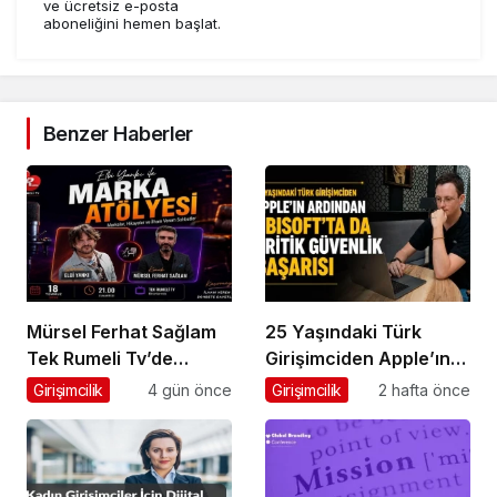
ve ücretsiz e-posta
aboneliğini hemen başlat.
Benzer Haberler
Mürsel Ferhat Sağlam
25 Yaşındaki Türk
Tek Rumeli Tv’de
Girişimciden Apple’ın
Marka Atölyesi
Ardından Ubisoft
Girişimcilik
4 gün önce
Girişimcilik
2 hafta önce
Programına Konuk
Başarısı
Oldu