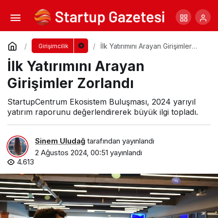
Astra Kariyer Zirvesi 2024 İçin Geri Sayım!
Yorum Yap
Paylaş
İlk Yatırımını Arayan Girişimler
Girişimcilik
Zorlandı
İlk Yatırımını Arayan
Girişimler Zorlandı
StartupCentrum Ekosistem Buluşması, 2024 yarıyıl
yatırım raporunu değerlendirerek büyük ilgi topladı.
Sinem Uludağ
tarafından yayınlandı
2 Ağustos 2024, 00:51
yayınlandı
4.613