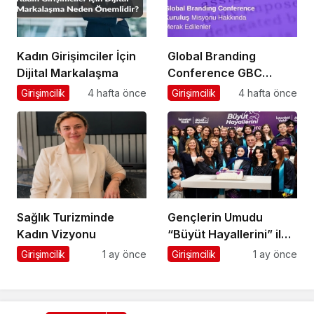
Kadın Girişimciler İçin
Global Branding
Dijital Markalaşma
Conference GBC
Misyonu Hakkında
Girişimcilik
4 hafta önce
Girişimcilik
4 hafta önce
Merak Edilenler
Sağlık Turizminde
Gençlerin Umudu
Kadın Vizyonu
“Büyüt Hayallerini” ile
267 Genç Daha
Girişimcilik
1 ay önce
Girişimcilik
1 ay önce
Kanatlandı