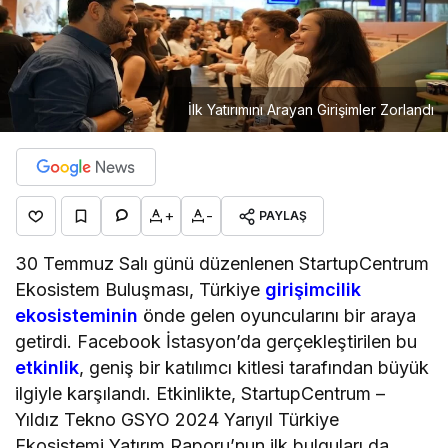
İlk Yatırımını Arayan Girişimler Zorlandı
+
-
PAYLAŞ
30 Temmuz Salı günü düzenlenen StartupCentrum
Ekosistem Buluşması, Türkiye
girişimcilik
ekosisteminin
önde gelen oyuncularını bir araya
getirdi. Facebook İstasyon’da gerçekleştirilen bu
etkinlik
, geniş bir katılımcı kitlesi tarafından büyük
ilgiyle karşılandı. Etkinlikte, StartupCentrum –
Yıldız Tekno GSYO 2024 Yarıyıl Türkiye
Ekosistemi Yatırım Raporu’nun ilk bulguları da