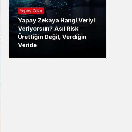
Yapay Zeka
Yapay Zekaya Hangi Veriyi
Tekno
Veriyorsun? Asıl Risk
Ürettiğin Değil, Verdiğin
E-P
Veride
Ne 