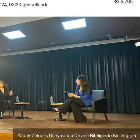
6.765
024, 03:20
güncellendi
Girişimcilik
Mürsel Ferhat Sağlam Tek
Rumeli Tv’de Marka
Atölyesi Programına Konuk
Oldu
Yapay Zeka: İş Dünyasında Devrim Niteliğinde Bir Değişim