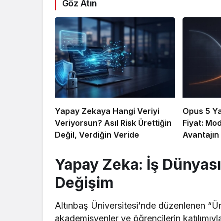
Göz Atın
Yapay Zekaya Hangi Veriyi
Opus 5 Yar
Veriyorsun? Asıl Risk Ürettiğin
Fiyat: Mo
Değil, Verdiğin Veride
Avantajın
Yapay Zeka: İş Dünyası
Değişim
Altınbaş Üniversitesi’nde düzenlenen “Ür
akademisyenler ve öğrencilerin katılımıyl