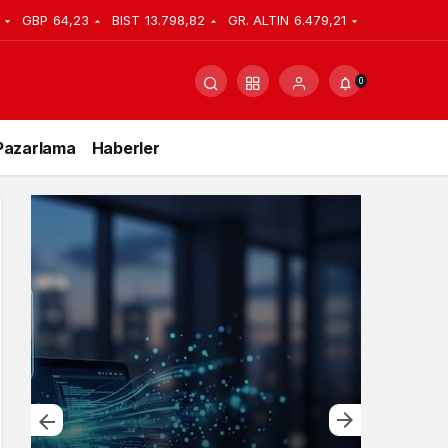
GBP
64,23
BIST
13.798,82
GR. ALTIN
6.479,21
0
Pazarlama
Haberler