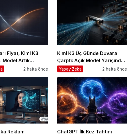
rı Fiyat, Kimi K3
Kimi K3 Üç Günde Duvara
t: Model Artık
Çarptı: Açık Model Yarışında
Avantajın Değil
Asıl Rekabet Zekâ Değil,
ka
2 hafta önce
Yapay Zeka
2 hafta önce
Dağıtım
ka Reklam
ChatGPT İlk Kez Tahtını