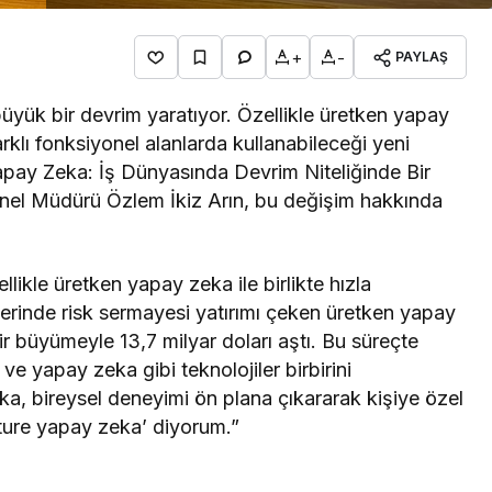
+
-
PAYLAŞ
ük bir devrim yaratıyor. Özellikle üretken yapay
farklı fonksiyonel alanlarda kullanabileceği yeni
apay Zeka: İş Dünyasında Devrim Niteliğinde Bir
nel Müdürü Özlem İkiz Arın, bu değişim hakkında
llikle üretken yapay zeka ile birlikte hızla
zerinde risk sermayesi yatırımı çeken üretken yapay
r büyümeyle 13,7 milyar doları aştı. Bu süreçte
e yapay zeka gibi teknolojiler birbirini
ka, bireysel deneyimi ön plana çıkararak kişiye özel
ure yapay zeka’ diyorum.”