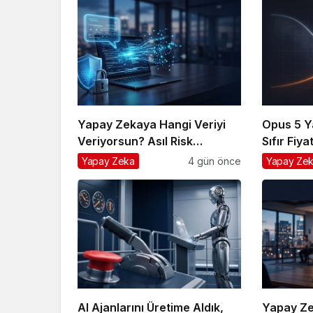
Yapay Zekaya Hangi Veriyi
Opus 5 Ya
Veriyorsun? Asıl Risk
Sıfır Fiya
Ürettiğin Değil, Verdiğin
Rekabet 
Yapay Zeka
4 gün önce
Yapay Ze
Veride
AI Ajanlarını Üretime Aldık,
Yapay Ze