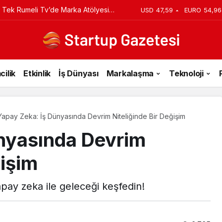
iyi Veriyorsun? Asıl Risk Ürettiğin
USD
47,59
EURO
54,96
cilik
Etkinlik
İş Dünyası
Markalaşma
Teknoloji
Yapay Zeka: İş Dünyasında Devrim Niteliğinde Bir Değişim
nyasında Devrim
ğişim
apay zeka ile geleceği keşfedin!