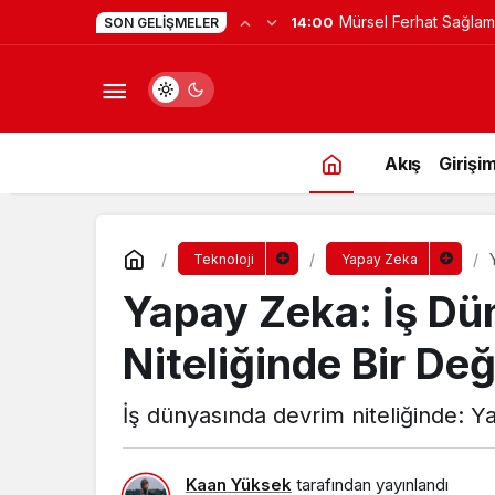
Yapay Zekaya Hangi Ver
0:23
SON GELIŞMELER
Değil, Verdiğin Veride
Akış
Girişim
Teknoloji
Yapay Zeka
Yapay Zeka: İş Dü
Niteliğinde Bir De
İş dünyasında devrim niteliğinde: Y
Kaan Yüksek
tarafından yayınlandı