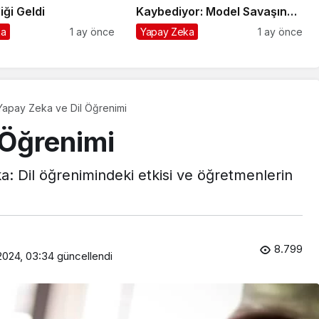
ği Geldi
Kaybediyor: Model Savaşında
Girişimcinin Tek Sigortası
ka
1 ay önce
Yapay Zeka
1 ay önce
Yapay Zeka ve Dil Öğrenimi
 Öğrenimi
 Dil öğrenimindeki etkisi ve öğretmenlerin
8.799
2024, 03:34
güncellendi