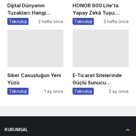
Dijital Dünyanın
HONOR 600 Lite’ta
Tuzakları: Hangi
Yapay Zekâ Tuşu:
Yöntemleri
Özelliklere Erişmenin
Teknoloji
2 hafta önce
Teknoloji
3 hafta önce
Kullanıyorlar?
Yeni Bir Yolu
Siber Casusluğun Yeni
E-Ticaret Sitelerinde
Yüzü
Güçlü Sunucu
Tercihinin Önemi
Teknoloji
1 ay önce
Teknoloji
2 ay önce
KURUMSAL