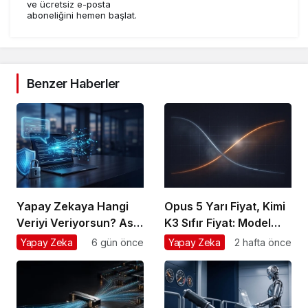
ve ücretsiz e-posta
aboneliğini hemen başlat.
Benzer Haberler
Yapay Zekaya Hangi
Opus 5 Yarı Fiyat, Kimi
Veriyi Veriyorsun? Asıl
K3 Sıfır Fiyat: Model
Risk Ürettiğin Değil,
Artık Rekabet Avantajın
Yapay Zeka
6 gün önce
Yapay Zeka
2 hafta önce
Verdiğin Veride
Değil