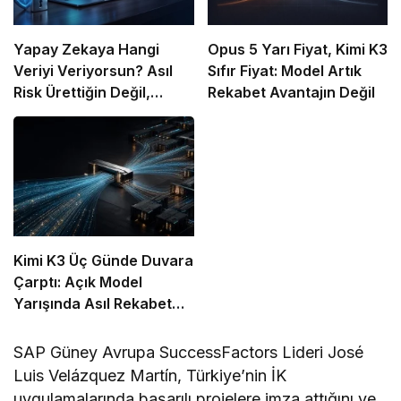
Yapay Zekaya Hangi
Opus 5 Yarı Fiyat, Kimi K3
Veriyi Veriyorsun? Asıl
Sıfır Fiyat: Model Artık
Risk Ürettiğin Değil,
Rekabet Avantajın Değil
Verdiğin Veride
Kimi K3 Üç Günde Duvara
Çarptı: Açık Model
Yarışında Asıl Rekabet
Zekâ Değil, Dağıtım
SAP Güney Avrupa SuccessFactors Lideri José
Luis Velázquez Martín, Türkiye’nin İK
uygulamalarında başarılı projelere imza attığını ve