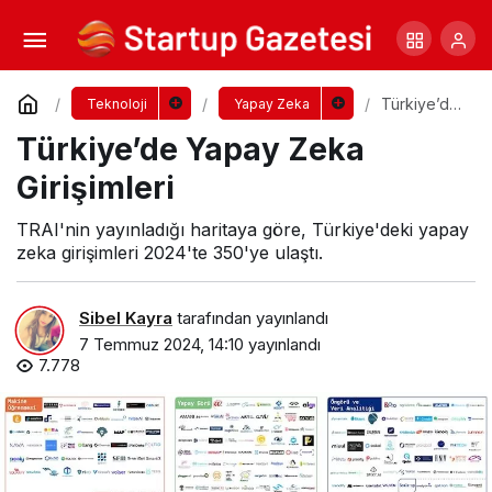
İK ve Yapay Zeka Entegrasyonu
Yorum Yap
Paylaş
Türkiye’de
Teknoloji
Yapay Zeka
Yapay
Türkiye’de Yapay Zeka
Zeka
Girişimleri
Girişimleri
TRAI'nin yayınladığı haritaya göre, Türkiye'deki yapay
zeka girişimleri 2024'te 350'ye ulaştı.
Sibel Kayra
tarafından yayınlandı
7 Temmuz 2024, 14:10
yayınlandı
7.778