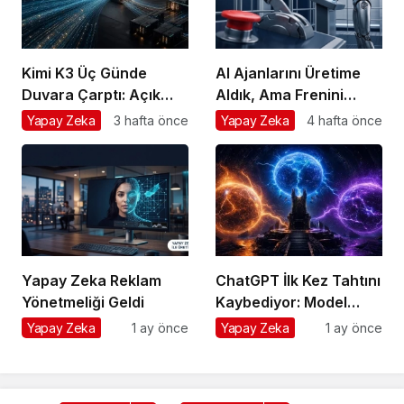
Kimi K3 Üç Günde
AI Ajanlarını Üretime
Duvara Çarptı: Açık
Aldık, Ama Frenini
Model Yarışında Asıl
Takmayı Unuttuk
Yapay Zeka
3 hafta önce
Yapay Zeka
4 hafta önce
Rekabet Zekâ Değil,
Dağıtım
Yapay Zeka Reklam
ChatGPT İlk Kez Tahtını
Yönetmeliği Geldi
Kaybediyor: Model
Savaşında Girişimcinin
Yapay Zeka
1 ay önce
Yapay Zeka
1 ay önce
Tek Sigortası