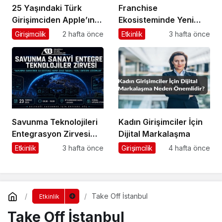
25 Yaşındaki Türk
Franchise
Girişimciden Apple’ın
Ekosisteminde Yeni
Ardından Ubisoft
Dönem Başlıyor: Bayim
Girişimcilik
2 hafta önce
Etkinlik
3 hafta önce
Başarısı
Olur Musun? Fuarı
2026 İçin Geri Sayım!
Savunma Teknolojileri
Kadın Girişimciler İçin
Entegrasyon Zirvesi
Dijital Markalaşma
Ankara’da
Etkinlik
3 hafta önce
Girişimcilik
4 hafta önce
Gerçekleşecek!
Take Off İstanbul
Etkinlik
Take Off İstanbul