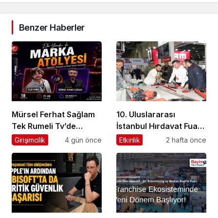
Benzer Haberler
Mürsel Ferhat Sağlam
10. Uluslararası
Tek Rumeli Tv’de
İstanbul Hırdavat Fuarı,
Marka Atölyesi
Küresel Ticaretin Yeni
Girişimcilik
4 gün önce
Etkinlik
2 hafta önce
Programına Konuk
Merkezi Olmaya
Oldu
Hazırlanıyor