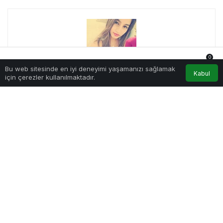
0
Bu web sitesinde en iyi deneyimi yaşamanızı sağlamak
Anasayfa
Akış
Hesabım
Bildirimler
Kabul
için çerezler kullanılmaktadır.
Sibel Kayra
Merhaba! Ben Sibel Kayra, StartupGazetesi’nin girişimci
ruhlu editörüyüm. Sadece kelimelerle değil, aynı zamanda iş
fikirleriyle de oynamaktan keyif alıyorum.
Haberle ilgili daha fazlası:
# Etkinlik
Tamamen
Ücretsiz Olarak