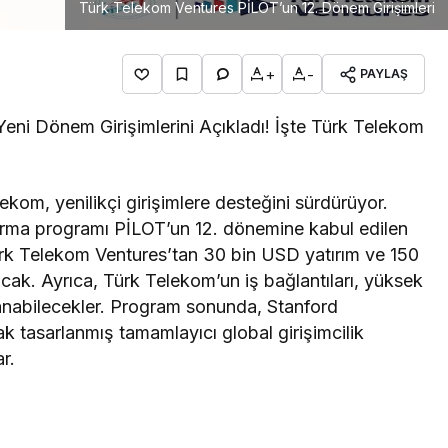
Türk Telekom Ventures PİLOT’un 12. Dönem Girişimleri
+
-
PAYLAŞ
ni Dönem Girişimlerini Açıkladı! İşte Türk Telekom
lekom, yenilikçi girişimlere desteğini sürdürüyor.
dırma programı PİLOT’un 12. dönemine kabul edilen
 Türk Telekom Ventures’tan 30 bin USD yatırım ve 150
acak. Ayrıca, Türk Telekom’un iş bağlantıları, yüksek
alanabilecekler. Program sonunda, Stanford
rak tasarlanmış tamamlayıcı global girişimcilik
r.