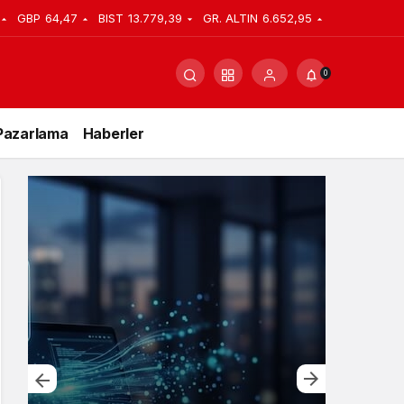
GBP
64,47
BIST
13.779,39
GR. ALTIN
6.652,95
0
Pazarlama
Haberler