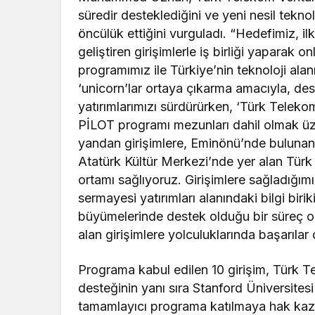
süredir desteklediğini ve yeni nesil teknol
öncülük ettiğini vurguladı. “Hedefimiz, i
geliştiren girişimlerle iş birliği yaparak
programımız ile Türkiye’nin teknoloji alan
‘unicorn’lar ortaya çıkarma amacıyla, des
yatırımlarımızı sürdürürken, ‘Türk Teleko
PİLOT programı mezunları dahil olmak üze
yandan girişimlere, Eminönü’nde bulunan
Atatürk Kültür Merkezi’nde yer alan Türk
ortamı sağlıyoruz. Girişimlere sağladığım
sermayesi yatırımları alanındaki bilgi birik
büyümelerinde destek olduğu bir süreç 
alan girişimlere yolculuklarında başarılar
Programa kabul edilen 10 girişim, Türk T
desteğinin yanı sıra Stanford Üniversitesi
tamamlayıcı programa katılmaya hak kaza