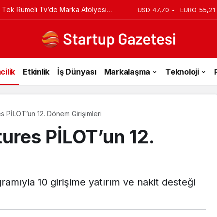
 Tek Rumeli Tv’de Marka Atölyesi
USD
47,70
EURO
55,21
du
cilik
Etkinlik
İş Dünyası
Markalaşma
Teknoloji
 PİLOT’un 12. Dönem Girişimleri
ures PİLOT’un 12.
mıyla 10 girişime yatırım ve nakit desteği