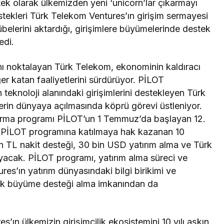
ek olarak ülkemizden yeni ‘unicorn’lar çıkarmayı
stekleri Türk Telekom Ventures’ın girişim sermayesi
crübelerini aktardığı, girişimlere büyümelerinde destek
edi.
ını noktalayan Türk Telekom, ekonominin kaldıracı
er katan faaliyetlerini sürdürüyor. PİLOT
teknoloji alanındaki girişimlerini destekleyen Türk
lerin dünyaya açılmasında köprü görevi üstleniyor.
dırma programı PİLOT’un 1 Temmuz’da başlayan 12.
u. PİLOT programına katılmaya hak kazanan 10
n TL nakit desteği, 30 bin USD yatırım alma ve Türk
layacak. PİLOT programı, yatırım alma süreci ve
es’ın yatırım dünyasındaki bilgi birikimi ve
tejik büyüme desteği alma imkanından da
 ülkemizin girişimcilik ekosistemini 10 yılı aşkın