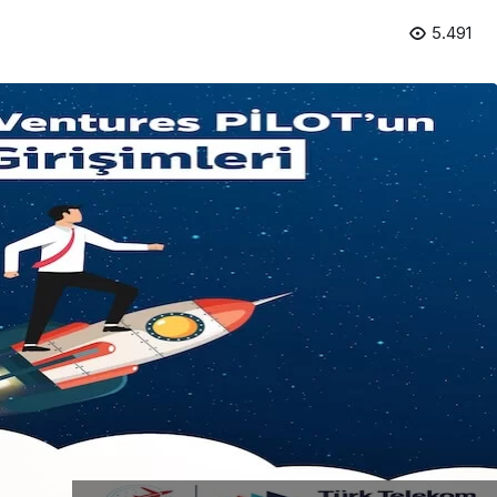
5.491
Girişimcilik
Mürsel Ferhat Sağlam Tek
Rumeli Tv’de Marka
Atölyesi Programına Konuk
Oldu