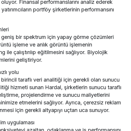
ı oluyor. Finansal performanslarını analiz ederek
 yatırımcıların portföy şirketlerinin performansını
leri
 geniş bir spektrum için yapay görme çözümleri
üntü işleme ve anlık görüntü işlemenin
 ile çalıştırılıp eğitilmesini sağlıyor. Biyolojik
rini geliştiriyor.
zlı yolu
incil taraflı veri analitiği için gerekli olan sunucu
tiği hizmeti sunan Hardal, şirketlerin sunucu taraflı
liştirme, projelendirme ve sunucu maliyetlerini
inimize etmelerini sağlıyor. Ayrıca, çerezsiz reklam
si için gerekli altyapıyı uçtan uca sunuyor.
lim uygulaması
e anksiyeteyi azaltan, odaklanma ve iş performansını