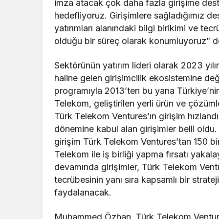
imza atacak çok daha fazla girişime dest
hedefliyoruz. Girişimlere sağladığımız de
yatırımları alanındaki bilgi birikimi ve te
olduğu bir süreç olarak konumluyoruz” d
Sektörünün yatırım lideri olarak 2023 yıl
haline gelen girişimcilik ekosistemine değ
programıyla 2013’ten bu yana Türkiye’nin 
Telekom, geliştirilen yerli ürün ve çözüm
Türk Telekom Ventures’ın girişim hızlan
dönemine kabul alan girişimler belli old
girişim Türk Telekom Ventures’tan 150 bi
Telekom ile iş birliği yapma fırsatı yaka
devamında girişimler, Türk Telekom Ventur
tecrübesinin yanı sıra kapsamlı bir stra
faydalanacak.
Muhammed Özhan, Türk Telekom Ventures’ın