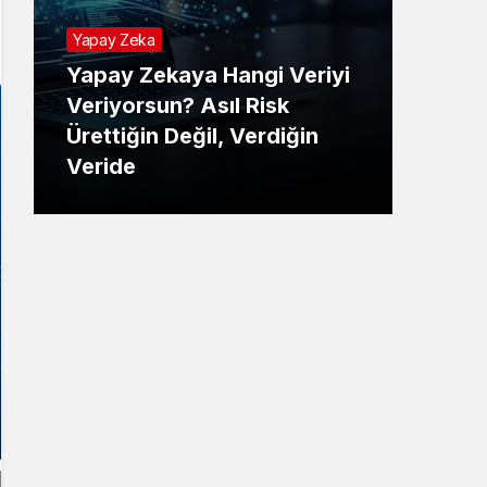
Yapay Zeka
Yapay Zekaya Hangi Veriyi
Tekno
Veriyorsun? Asıl Risk
Ürettiğin Değil, Verdiğin
E-P
Veride
Ne 