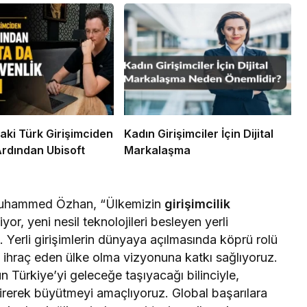
aki Türk Girişimciden
Kadın Girişimciler İçin Dijital
Ardından Ubisoft
Markalaşma
Muhammed Özhan, “Ülkemizin
girişimcilik
iyor, yeni nesil teknolojileri besleyen yerli
. Yerli girişimlerin dünyaya açılmasında köprü rolü
e ihraç eden ülke olma vizyonuna katkı sağlıyoruz.
ün Türkiye’yi geleceğe taşıyacağı bilinciyle,
direrek büyütmeyi amaçlıyoruz. Global başarılara