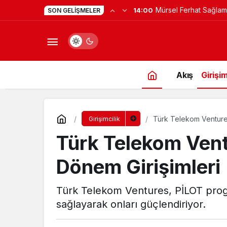
Mürsel Ferhat Sağlam
14:00
SON GELIŞMELER
Programına Konuk Ol
Akış
Girişim
Türk Telekom Ventures
Girişimcilik
Türk Telekom Vent
Dönem Girişimleri
Türk Telekom Ventures, PİLOT progra
sağlayarak onları güçlendiriyor.