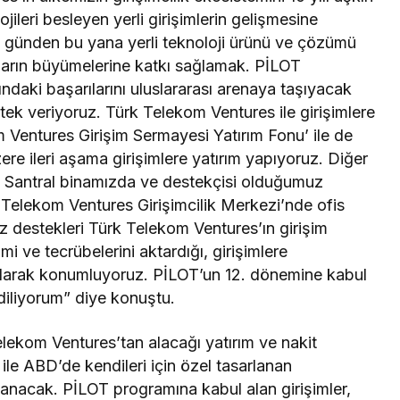
ojileri besleyen yerli girişimlerin gelişmesine
lk günden bu yana yerli teknoloji ürünü ve çözümü
 onların büyümelerine katkı sağlamak. PİLOT
ındaki başarılarını uluslararası arenaya taşıyacak
tek veriyoruz. Türk Telekom Ventures ile girişimlere
m Ventures Girişim Sermayesi Yatırım Fonu’ ile de
re ileri aşama girişimlere yatırım yapıyoruz. Diğer
 Santral binamızda ve destekçisi olduğumuz
 Telekom Ventures Girişimcilik Merkezi’nde ofis
ız destekleri Türk Telekom Ventures’ın girişim
imi ve tecrübelerini aktardığı, girişimlere
olarak konumluyoruz. PİLOT’un 12. dönemine kabul
 diliyorum” diye konuştu.
elekom Ventures’tan alacağı yatırım ve nakit
 ile ABD’de kendileri için özel tasarlanan
nacak. PİLOT programına kabul alan girişimler,