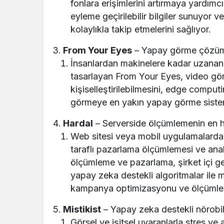
fonlara erişimlerini artırmaya yardımc
eyleme geçirilebilir bilgiler sunuyor ve
kolaylıkla takip etmelerini sağlıyor.
From Your Eyes
– Yapay görme çözüm
İnsanlardan makinelere kadar uzanan
tasarlayan From Your Eyes, video gör
kişiselleştirilebilmesini, edge computing
görmeye en yakın yapay görme sistemle
Hardal
– Serverside ölçümlemenin en hı
Web sitesi veya mobil uygulamalarda bir
taraflı pazarlama ölçümlemesi ve anali
ölçümleme ve pazarlama, şirket içi ge
yapay zeka destekli algoritmalar ile m
kampanya optimizasyonu ve ölçümlenme
Mistikist
– Yapay zeka destekli nörobi
Görsel ve işitsel uyaranlarla stres v