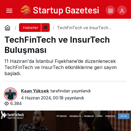
BitHero Kripto Para Rehberi
Yorum Yap
Paylaş
TechFinTech ve InsurTech
Haberler
Buluşması
TechFinTech ve InsurTech
Buluşması
11 Haziran'da İstanbul Fişekhane’de düzenlenecek
TechFinTech ve InsurTech etkinliklerine geri sayım
başladı.
Kaan Yüksek
tarafından yayınlandı
4 Haziran 2024, 00:18
yayınlandı
6.384