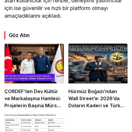
atan kullanıcılar için rehber, deneyimli yatırımcılar
için ise güvenilir ve hızlı bir platform olmayı
amaçladıklarını açıkladı.
Göz Atın
ÇORDEF’ten Dev Kültür
Hürmüz Boğazı’ndan
ve Markalaşma Hamlesi:
Wall Street’e: 2026’da
Projelerin Başına Mürsel
Doların Kaderi ve Türk
Ferhat Sağlam Getirildi
Girişimcinin “Navlun”
İmtihanı