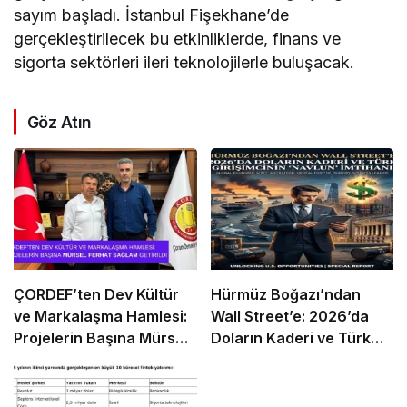
sayım başladı. İstanbul Fişekhane’de
gerçekleştirilecek bu etkinliklerde, finans ve
sigorta sektörleri ileri teknolojilerle buluşacak.
Göz Atın
ÇORDEF’ten Dev Kültür
Hürmüz Boğazı’ndan
ve Markalaşma Hamlesi:
Wall Street’e: 2026’da
Projelerin Başına Mürsel
Doların Kaderi ve Türk
Ferhat Sağlam Getirildi
Girişimcinin “Navlun”
İmtihanı