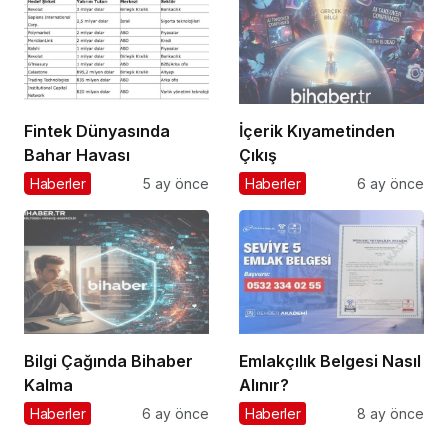
Fintek Dünyasında
İçerik Kıyametinden
Bahar Havası
Çıkış
Haberler
5 ay önce
Haberler
6 ay önce
Bilgi Çağında Bihaber
Emlakçılık Belgesi Nasıl
Kalma
Alınır?
Haberler
6 ay önce
Haberler
8 ay önce