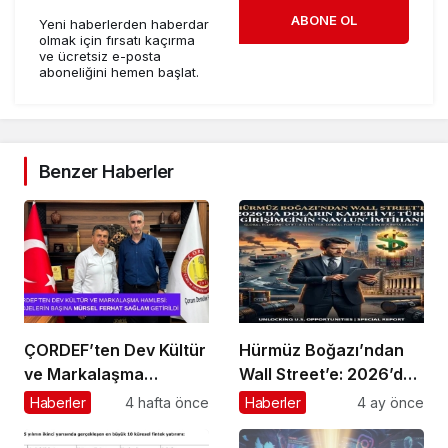
ABONE OL
Yeni haberlerden haberdar
olmak için fırsatı kaçırma
ve ücretsiz e-posta
aboneliğini hemen başlat.
Benzer Haberler
ÇORDEF’ten Dev Kültür
Hürmüz Boğazı’ndan
ve Markalaşma
Wall Street’e: 2026’da
Hamlesi: Projelerin
Doların Kaderi ve Türk
Haberler
4 hafta önce
Haberler
4 ay önce
Başına Mürsel Ferhat
Girişimcinin “Navlun”
Sağlam Getirildi
İmtihanı