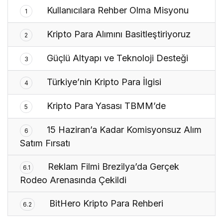
Kullanıcılara Rehber Olma Misyonu
1
Kripto Para Alımını Basitleştiriyoruz
2
Güçlü Altyapı ve Teknoloji Desteği
3
Türkiye’nin Kripto Para İlgisi
4
Kripto Para Yasası TBMM’de
5
15 Haziran’a Kadar Komisyonsuz Alım
6
Satım Fırsatı
Reklam Filmi Brezilya’da Gerçek
6.1
Rodeo Arenasında Çekildi
BitHero Kripto Para Rehberi
6.2