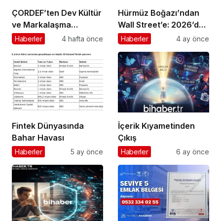
ÇORDEF’ten Dev Kültür
Hürmüz Boğazı’ndan
ve Markalaşma
Wall Street’e: 2026’da
Hamlesi: Projelerin
Doların Kaderi ve Türk
Haberler
4 hafta önce
Haberler
4 ay önce
Başına Mürsel Ferhat
Girişimcinin “Navlun”
Sağlam Getirildi
İmtihanı
Fintek Dünyasında
İçerik Kıyametinden
Bahar Havası
Çıkış
Haberler
5 ay önce
Haberler
6 ay önce