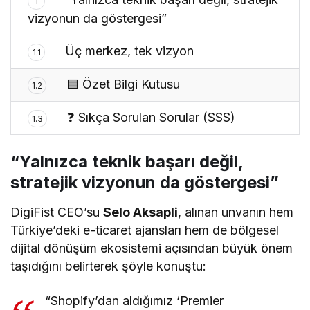
1
vizyonun da göstergesi”
Üç merkez, tek vizyon
1.1
🟦 Özet Bilgi Kutusu
1.2
❓ Sıkça Sorulan Sorular (SSS)
1.3
“Yalnızca teknik başarı değil,
stratejik vizyonun da göstergesi”
DigiFist CEO’su
Selo Aksapli
, alınan unvanın hem
Türkiye’deki e-ticaret ajansları hem de bölgesel
dijital dönüşüm ekosistemi açısından büyük önem
taşıdığını belirterek şöyle konuştu:
“Shopify’dan aldığımız ‘Premier