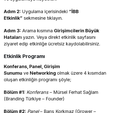
Adım 2:
Uygulama içerisindeki
“İBB
Etkinlik”
sekmesine tıklayın.
Adım 3:
Arama kısmına
Girişimcilerin Büyük
Hataları
yazın. Veya direkt etkinlik sayfasını
ziyaret edip etkinliğe ücretsiz kaydolabilirsiniz.
Etkinlik Programı
Konferans, Panel, Girişim
Sunumu
ve
Networking
olmak üzere 4 kısımdan
oluşan etkinliğin programı şöyle;
Bölüm #1:
Konferans
– Mürsel Ferhat Sağlam
(Branding Türkiye – Founder)
Bölüm #2:
Panel
– Barış Korkmaz (Grower –