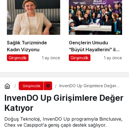
Sağlık Turizminde
Gençlerin Umudu
Kadın Vizyonu
“Büyüt Hayallerini” ile
267 Genç Daha
Girişimcilik
1 ay önce
Girişimcilik
1 ay önce
Kanatlandı
InvenDO Up Girişimlere Değer
Girişimcilik
Katıyor
InvenDO Up Girişimlere Değer
Katıyor
Doğuş Teknoloji, InvenDO Up programıyla Binclusive,
Chex ve Caspipot'a geniş çaplı destek sağlıyor.