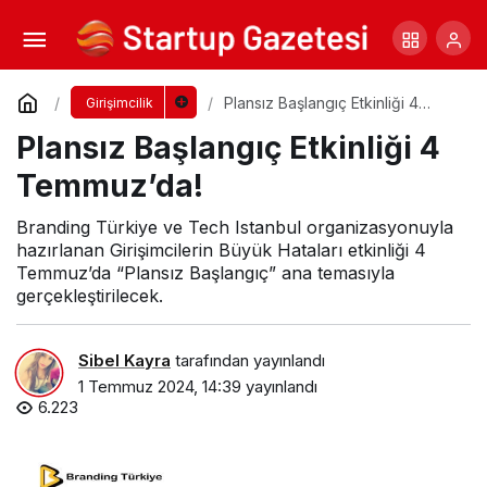
InvenDO Up Girişimlere Değer Katıyor
Yorum Yap
Paylaş
Plansız Başlangıç Etkinliği 4
Girişimcilik
Temmuz’da!
Plansız Başlangıç Etkinliği 4
Temmuz’da!
Branding Türkiye ve Tech Istanbul organizasyonuyla
hazırlanan Girişimcilerin Büyük Hataları etkinliği 4
Temmuz’da “Plansız Başlangıç” ana temasıyla
gerçekleştirilecek.
Sibel Kayra
tarafından yayınlandı
1 Temmuz 2024, 14:39
yayınlandı
6.223