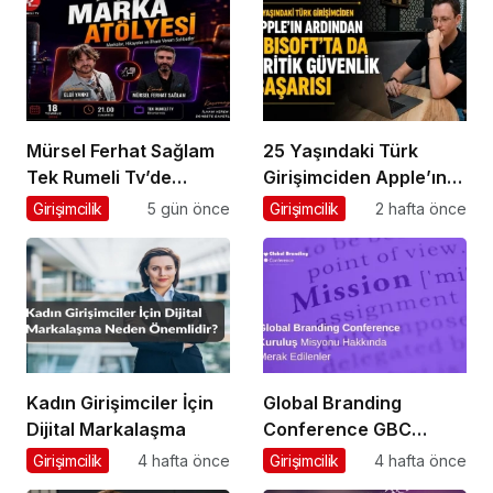
Mürsel Ferhat Sağlam
25 Yaşındaki Türk
Tek Rumeli Tv’de
Girişimciden Apple’ın
Marka Atölyesi
Ardından Ubisoft
Girişimcilik
5 gün önce
Girişimcilik
2 hafta önce
Programına Konuk
Başarısı
Oldu
Kadın Girişimciler İçin
Global Branding
Dijital Markalaşma
Conference GBC
Misyonu Hakkında
Girişimcilik
4 hafta önce
Girişimcilik
4 hafta önce
Merak Edilenler