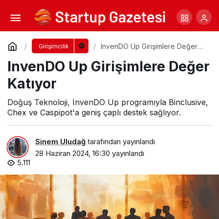
Endeavor’dan Girişimcilere Global Destek
Yorum Yap
Paylaş
InvenDO Up Girişimlere Değer
Girişimcilik
Katıyor
InvenDO Up Girişimlere Değer
Katıyor
Doğuş Teknoloji, InvenDO Up programıyla Binclusive,
Chex ve Caspipot'a geniş çaplı destek sağlıyor.
Sinem Uludağ
tarafından yayınlandı
28 Haziran 2024, 16:30
yayınlandı
5.111