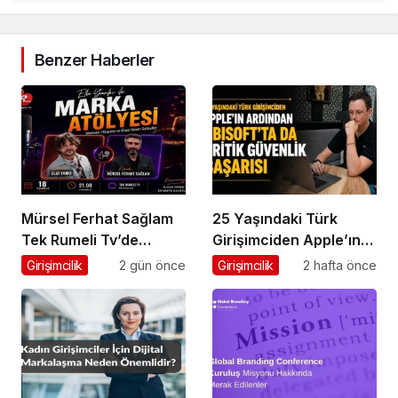
Benzer Haberler
Mürsel Ferhat Sağlam
25 Yaşındaki Türk
Tek Rumeli Tv’de
Girişimciden Apple’ın
Marka Atölyesi
Ardından Ubisoft
Girişimcilik
2 gün önce
Girişimcilik
2 hafta önce
Programına Konuk
Başarısı
Oldu