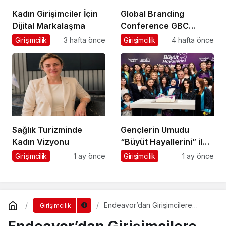
Kadın Girişimciler İçin
Global Branding
Dijital Markalaşma
Conference GBC
Misyonu Hakkında
Girişimcilik
3 hafta önce
Girişimcilik
4 hafta önce
Merak Edilenler
Sağlık Turizminde
Gençlerin Umudu
Kadın Vizyonu
“Büyüt Hayallerini” ile
267 Genç Daha
Girişimcilik
1 ay önce
Girişimcilik
1 ay önce
Kanatlandı
Endeavor’dan Girişimcilere
Girişimcilik
Global Destek