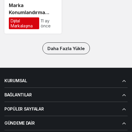
Marka
Konumlandırma
Nedir? Niye
Dijital
11 ay
Markalaşma
önce
Önemlidir? Nasıl
Yapılır?
Daha Fazla Yükle
KURUMSAL
BAĞLANTILAR
POPÜLER SAYFALAR
GÜNDEME DAIR