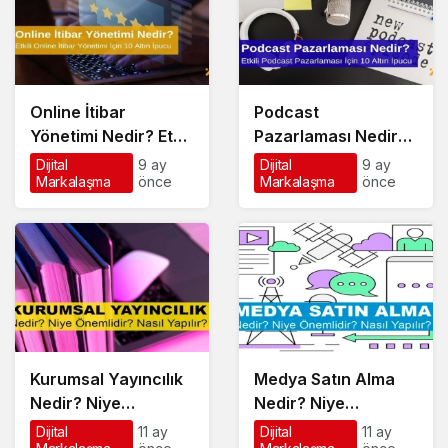
Online İtibar
Podcast
Yönetimi Nedir? Etkili
Pazarlaması Nedir
Online İtibar
Etkili Podcast
Dijital
9 ay
Dijital
9 ay
Markalaşma
önce
Markalaşma
önce
Yönetimi İçin 10 Altın
Pazarlaması için 10
İpucu
Altın İpucu
Kurumsal Yayıncılık
Medya Satın Alma
Nedir? Niye
Nedir? Niye
Önemlidir? Kurumsal
Önemlidir? Medya
Dijital
11 ay
Dijital
11 ay