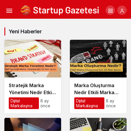
Yeni Haberler
Stratejik Marka
Marka Oluşturma
Yönetimi Nedir Etkili
Nedir Etkili Marka
Stratejik Marka
Oluşturma için 10
Dijital
8 ay
Dijital
8 ay
Markalaşma
önce
Markalaşma
önce
Yönetimi için 10 Altın
Altın İpucu
İpucu